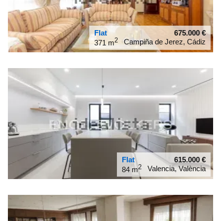
Flat
675.000
€
2
Campiña de Jerez, Cádiz
371 m
36.6826
-6.13614
Flat
615.000
€
2
Valencia, València
84 m
39.4616
-0.372676