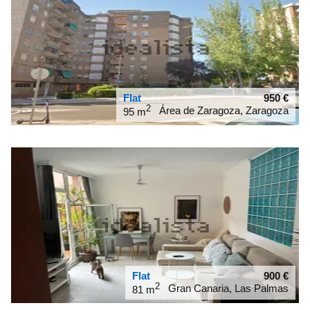
Flat
950
€
2
Área de Zaragoza, Zaragoza
95 m
41.6542
-0.912128
Flat
900
€
2
Gran Canaria, Las Palmas
81 m
28.1398
-15.432