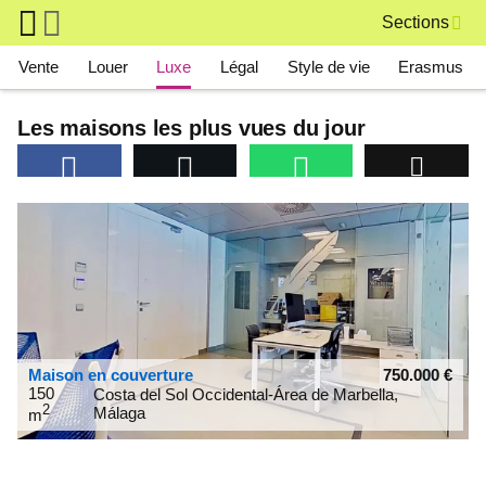
Skip to main content
Sections
Main navigation
Vente
Louer
Luxe
Légal
Style de vie
Erasmus
Les maisons les plus vues du jour
Maison en couverture
750.000
€
150
Costa del Sol Occidental-Área de Marbella,
2
Málaga
m
36.4897
-4.95232