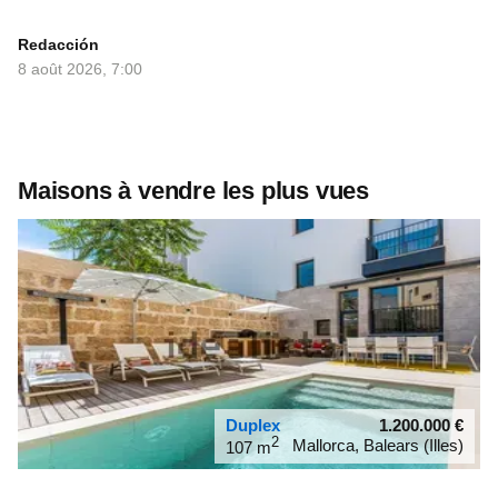
Redacción
8 août 2026, 7:00
Maisons à vendre les plus vues
Duplex
1.200.000
€
2
Mallorca, Balears (Illes)
107 m
39.5757
2.63701