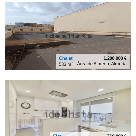
Chalet
1.200.000
€
2
Área de Almería, Almería
533 m
36.8402
-2.46151