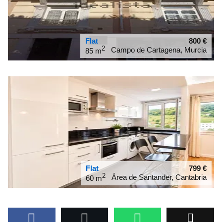
Flat
800
€
2
Campo de Cartagena, Murcia
85 m
37.6024
-0.982238
Flat
799
€
2
Área de Santander, Cantabria
60 m
43.4558
-3.85085