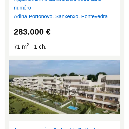
numéro
Adina-Portonovo, Sanxenxo, Pontevedra
42.4116
-8.83131
283.000
€
2
71 m
1 ch.