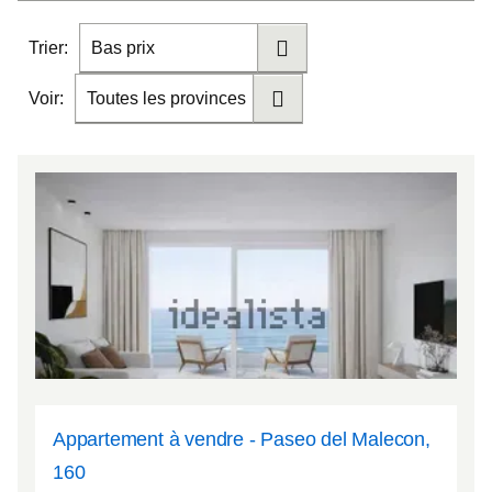
Trier:
Bas prix
Voir:
Toutes les provinces
Appartement à vendre - Paseo del Malecon,
160