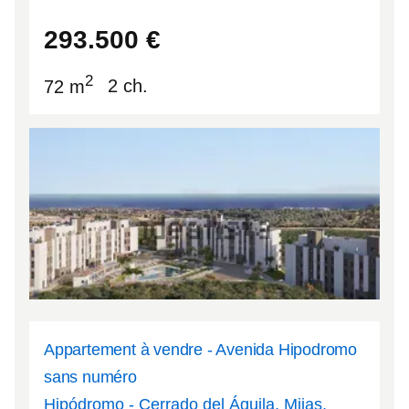
42.3421
-8.61261
293.500
€
2
72 m
2 ch.
Appartement à vendre - Avenida Hipodromo
sans numéro
Hipódromo - Cerrado del Águila, Mijas,