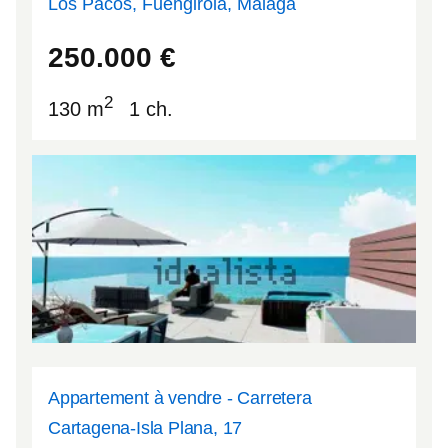
Los Pacos, Fuengirola, Málaga
36.5671
-4.61147
250.000
€
2
130 m
1 ch.
Appartement à vendre - Carretera
Cartagena-Isla Plana, 17