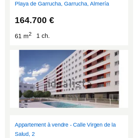
Playa de Garrucha, Garrucha, Almería
37.1775
-1.82245
164.700
€
2
61 m
1 ch.
Appartement à vendre - Calle Virgen de la
Salud, 2