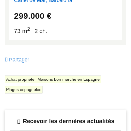
Canet de Mar, Barcelona
41.5874
2.58317
299.000
€
2
73 m
2 ch.
Partager
Achat propriété
Maisons bon marché en Espagne
Plages espagnoles
Recevoir les dernières actualités