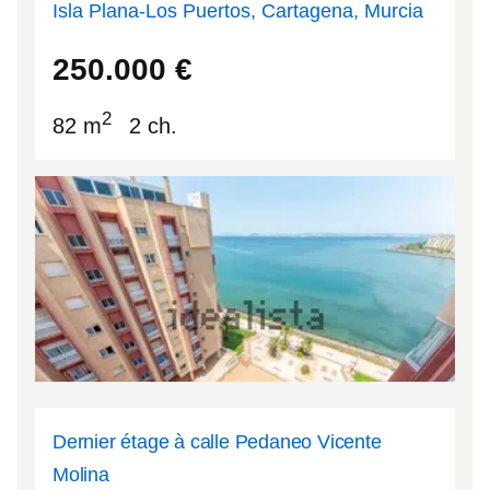
Isla Plana-Los Puertos, Cartagena, Murcia
37.5752
-1.20474
250.000
€
2
82 m
2 ch.
Dernier étage à calle Pedaneo Vicente
Molina