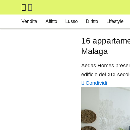
Skip to main content
Main navigation
Vendita
Affitto
Lusso
Diritto
Lifestyle
16 appartament
Malaga
Aedas Homes presenta
edificio del XIX seco
Condividi