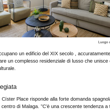
Luogo c
occupano un
edificio del XIX secolo
, accuratamente 
eare un complesso residenziale di lusso che unisce
lturale.
legiata
Císter Place risponde alla forte
domanda spagnola
l centro di Malaga. "C'è una crescente tendenza a t