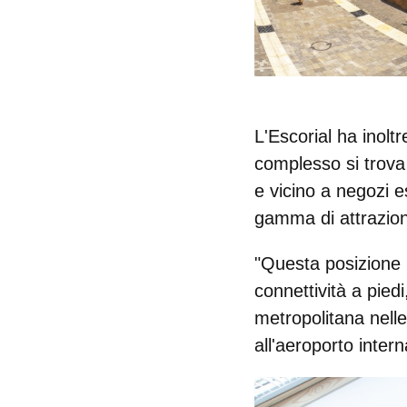
L'Escorial ha inolt
complesso si trova
e vicino a negozi es
gamma di attrazioni
"Questa posizione pr
connettività a pied
metropolitana nell
all'aeroporto inter