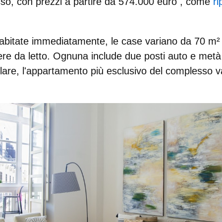
sso, con prezzi
a partire da 574.000 euro
, come
ri
abitate immediatamente, le case variano da 70 m²
re da letto. Ognuna include due posti auto e metà 
colare, l'appartamento più esclusivo del complesso