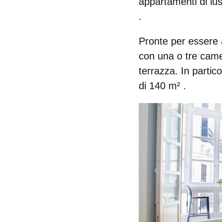
appartamenti di lu
.
Pronte per essere 
con una o tre came
terrazza. In parti
di 140 m²
.