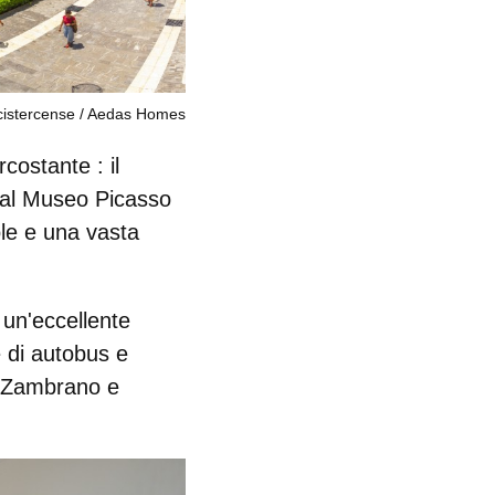
istercense
Aedas Homes
ircostante
: il
 dal Museo Picasso
uole e una vasta
e un'eccellente
e di autobus e
a Zambrano e