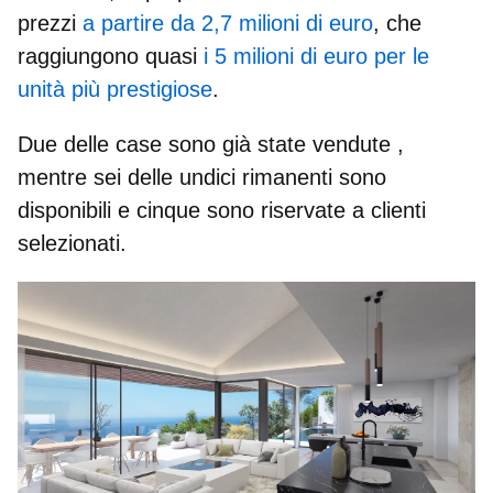
prezzi
a partire da 2,7 milioni di euro
, che
raggiungono quasi
i 5 milioni di euro per le
unità più prestigiose
.
Due delle case sono già state vendute
,
mentre sei delle undici rimanenti sono
disponibili e cinque sono riservate a clienti
selezionati.