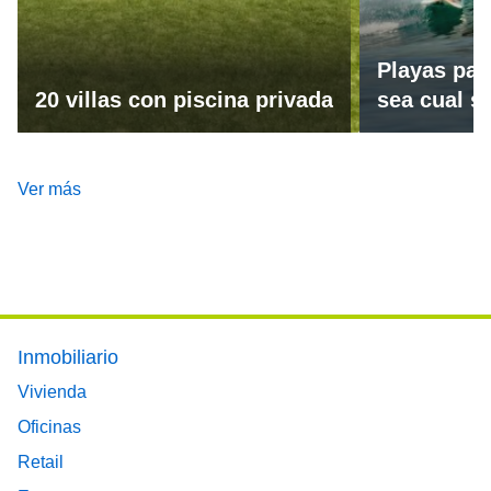
Playas par
20 villas con piscina privada
sea cual se
Ver más
Footer main menu
Inmobiliario
Vivienda
Oficinas
Retail