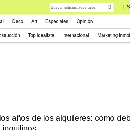
S
al
Deco
Art
Especiales
Opinión
strucción
Top idealista
Internacional
Marketing inmob
os años de los alquileres: cómo de
 inquilinos