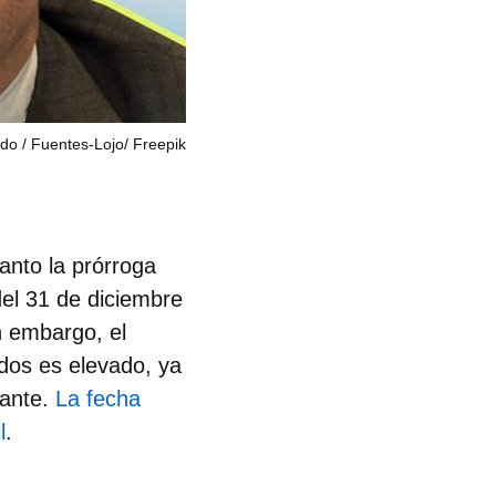
ado
Fuentes-Lojo/ Freepik
anto la prórroga
del 31 de diciembre
n embargo, el
dos es elevado, ya
lante.
La fecha
l
.