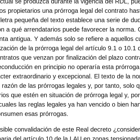
ctual se produzca durante la vigencia del RDL, p
los propietarios una prórroga legal del contrato ha
 letra pequeña del texto establece una serie de d
ón a qué arrendatarios puede favorecer la norma.
enta antigua. Y además solo se refiere a aquellos 
lización de la prórroga legal del artículo 9.1 o 10.1
ontratos que venzan por finalización del plazo cont
reconducción en principio no operaría esta prórrog
ter extraordinario y excepcional. El texto de la no
razón de las prórrogas legales y, por tanto, solo 
ios que estén en situación de prórroga legal y, por
 cuales las reglas legales ya han vencido o bien h
onsumen esas prórrogas.
sible convalidación de este Real decreto ¿consider
naria del artículo 10 de la LAU en zonas tensionad