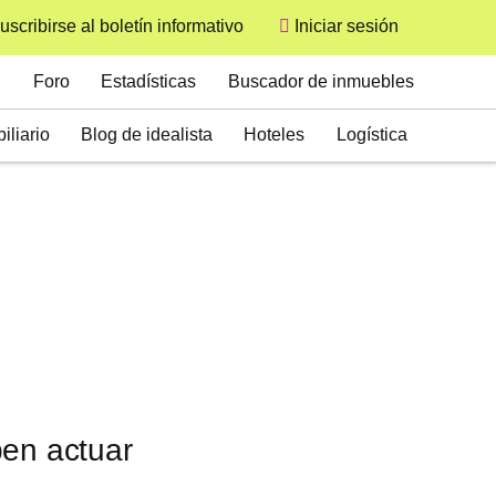
uscribirse al boletín informativo
Iniciar sesión
User
Secondary
Foro
Estadísticas
Buscador de inmuebles
iliario
Blog de idealista
Hoteles
Logística
ben actuar