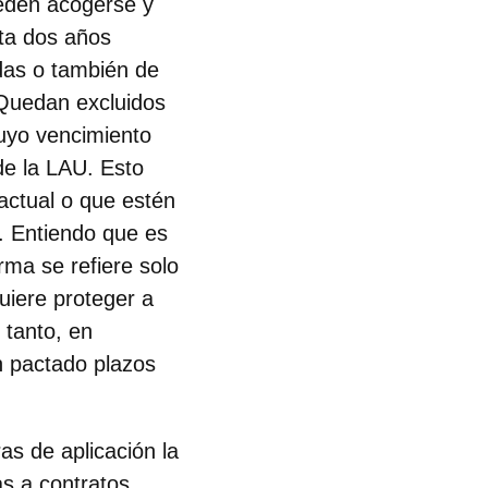
ueden acogerse y
sta dos años
udas o también de
 Quedan excluidos
cuyo vencimiento
 de la LAU. Esto
ractual o que estén
a. Entiendo que es
rma se refiere solo
quiere proteger a
 tanto, en
an pactado plazos
as de aplicación la
as a contratos