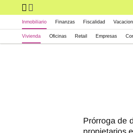
Skip to main content
Main navigation
Inmobiliario
Finanzas
Fiscalidad
Vacacion
Vivienda
Oficinas
Retail
Empresas
Con
Suelos
Activos alternativos
Prórroga de d
propietarios e