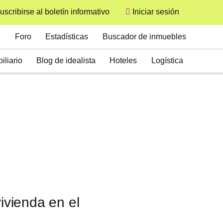
uscribirse al boletín informativo
Iniciar sesión
User
Secondary
Foro
Estadísticas
Buscador de inmuebles
iliario
Blog de idealista
Hoteles
Logística
vienda en el