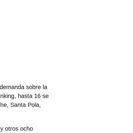
a demanda sobre la
anking, hasta
16 se
che, Santa Pola,
l y otros ocho