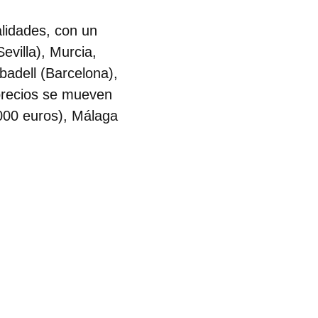
alidades, con un
villa), Murcia,
badell (Barcelona),
 precios se mueven
.000 euros), Málaga