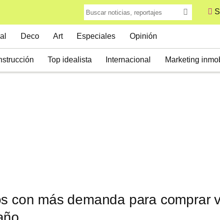
S
al
Deco
Art
Especiales
Opinión
strucción
Top idealista
Internacional
Marketing inmob
os con más demanda para comprar vi
año