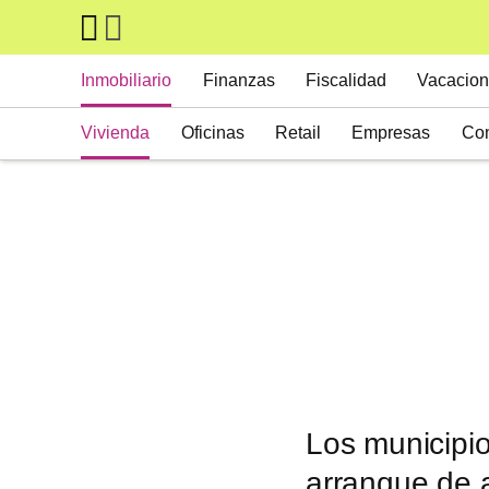
Skip to main content
Main navigation
Inmobiliario
Finanzas
Fiscalidad
Vacacion
Vivienda
Oficinas
Retail
Empresas
Con
Suelos
Activos alternativos
Los municipi
arranque de 