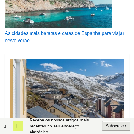
As cidades mais baratas e caras de Espanha para viajar
neste verão
Recebe os nossos artigos mais
Ranking:
Casas à venda nas montanhas espanholas
recentes no seu endereço
Subscrever
eletrónico