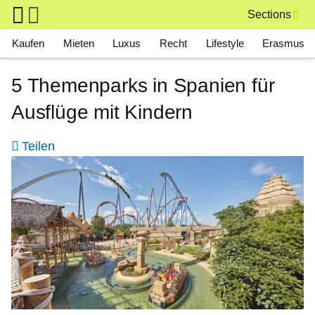
Skip to main content
Sections
Main navigation
Kaufen
Mieten
Luxus
Recht
Lifestyle
Erasmus
5 Themenparks in Spanien für
Ausflüge mit Kindern
Teilen