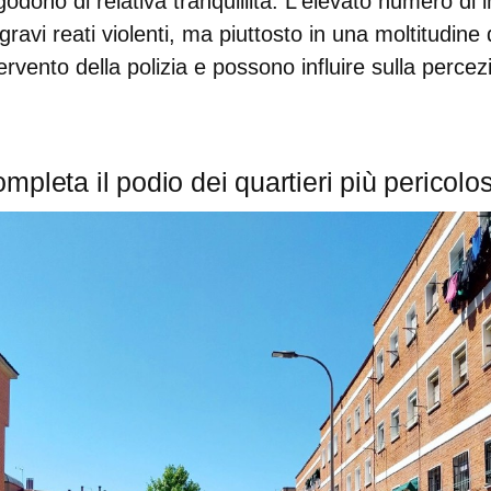
odono di relativa tranquillità. L'elevato numero di i
avi reati violenti, ma piuttosto in una moltitudine d
tervento della polizia e possono influire sulla perce
pleta il podio dei quartieri più pericolos