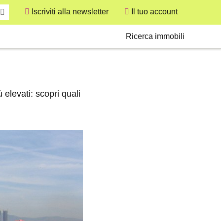
Iscriviti alla newsletter
Il tuo account
User
Secondary
Ricerca immobili
 elevati: scopri quali