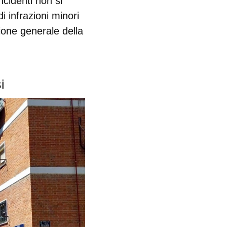
ncidenti non si
i infrazioni minori
zione generale della
i