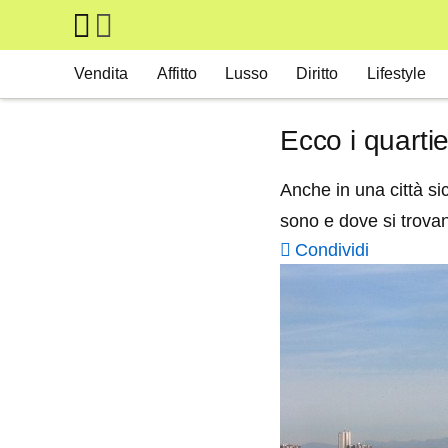
Skip to main content
Main navigation
Vendita
Affitto
Lusso
Diritto
Lifestyle
Ecco i quartie
Anche in una città si
sono e dove si trova
Condividi