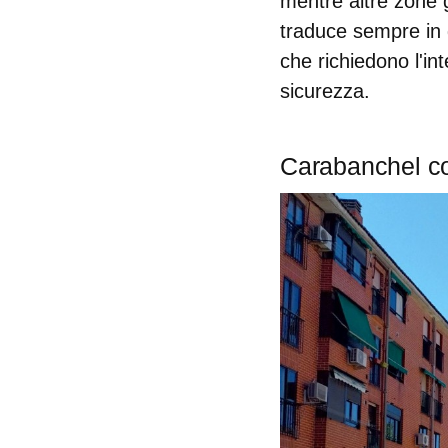
mentre altre zone g
traduce sempre in gr
che richiedono l'in
sicurezza.
Carabanchel com