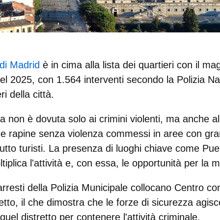
 di Madrid
è in cima alla lista dei quartieri con il m
 nel 2025, con
1.564 interventi
secondo la Polizia Na
ri della città.
a non è dovuta solo ai crimini violenti, ma anche a
rti e rapine senza violenza commessi in aree con gr
utto turisti. La presenza di luoghi chiave come Pue
iplica l'attività e, con essa, le opportunità per la m
i arresti della Polizia Municipale collocano Centro co
retto, il che dimostra che le forze di sicurezza agis
uel distretto per contenere l'attività criminale.