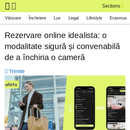
Skip to main content
Sections
Main navigation
Vânzare
Închiriere
Lux
Legal
Lifestyle
Erasmus
Rezervare online idealista: o
modalitate sigură și convenabilă
de a închiria o cameră
Trimite