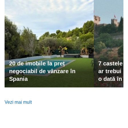
20 de imobile la preț
7 castele 
negociabil de vânzare în
ar trebui s
Spania
o dată în v
Vezi mai mult