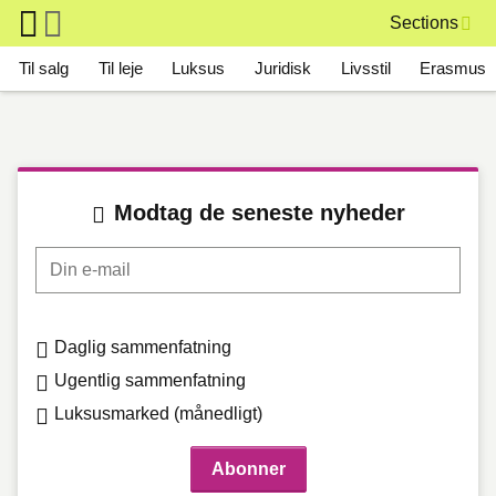
Skip to main content
Sections
Main navigation
Til salg
Til leje
Luksus
Juridisk
Livsstil
Erasmus
Modtag de seneste nyheder
Din e-mail
Daglig sammenfatning
Ugentlig sammenfatning
Luksusmarked (månedligt)