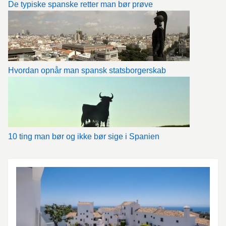
De typiske spanske retter man bør prøve
Hvordan opnår man spansk statsborgerskab
10 ting man bør og ikke bør sige i Spanien