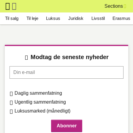
Skip to main content
Sections
Main navigation
Til salg
Til leje
Luksus
Juridisk
Livsstil
Erasmus
Modtag de seneste nyheder
Din e-mail
Daglig sammenfatning
Ugentlig sammenfatning
Luksusmarked (månedligt)