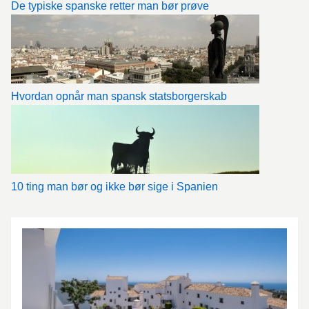
De typiske spanske retter man bør prøve
Hvordan opnår man spansk statsborgerskab
10 ting man bør og ikke bør sige i Spanien