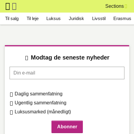
Skip to main content
Sections
Main navigation
Til salg
Til leje
Luksus
Juridisk
Livsstil
Erasmus
Modtag de seneste nyheder
Din e-mail
Daglig sammenfatning
Ugentlig sammenfatning
Luksusmarked (månedligt)