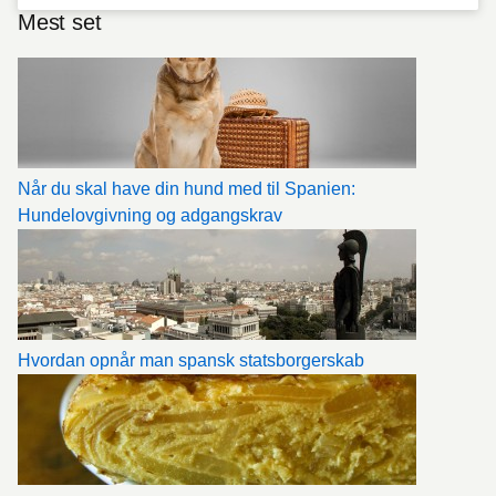
Mest set
Når du skal have din hund med til Spanien:
Hundelovgivning og adgangskrav
Hvordan opnår man spansk statsborgerskab