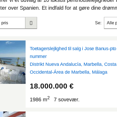
er vi et udvalg af
10 luksus penthouselejlighede
ter
over Spanien. Et indfald for at gøre dine drømme
 pris
Se:
Alle 
Toetagerslejlighed til salg i Jose Banus-p
nummer
Distrikt Nueva Andalucía, Marbella, Costa
Occidental-Área de Marbella, Málaga
36.4862
-4.95676
18.000.000
€
2
1986 m
7 sovevær.