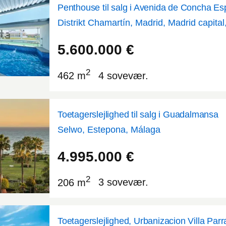
Penthouse til salg i Avenida de Concha Es
Distrikt Chamartín, Madrid, Madrid capital
40.4536
-3.68997
5.600.000
€
2
462 m
4 sovevær.
Toetagerslejlighed til salg i Guadalmansa
Selwo, Estepona, Málaga
36.4537
-5.06428
4.995.000
€
2
206 m
3 sovevær.
Toetagerslejlighed, Urbanizacion Villa Par