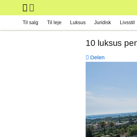
Skip to main content
Main navigation
Til salg
Til leje
Luksus
Juridisk
Livsstil
10 luksus pen
Delen