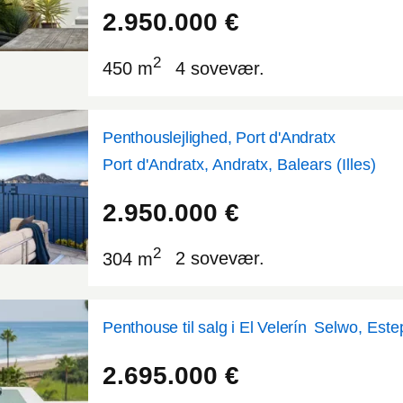
2.950.000
€
2
450 m
4 sovevær.
Penthouslejlighed, Port d'Andratx
Port d'Andratx, Andratx, Balears (Illes)
39.532
2.36805
2.950.000
€
2
304 m
2 sovevær.
Penthouse til salg i El Velerín
Selwo, Este
36.4485
-5.08953
2.695.000
€