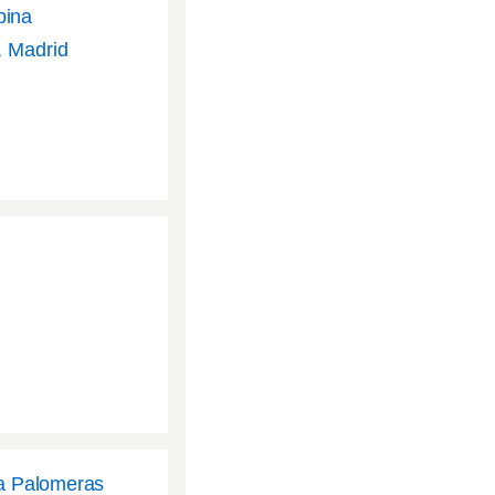
pina
, Madrid
ra Palomeras