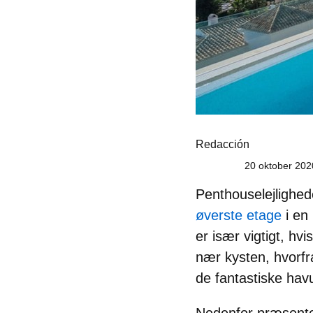
Redacción
20 oktober 202
Penthouselejlighe
øverste etage
i en
er især vigtigt, hv
nær kysten, hvorf
de fantastiske havu