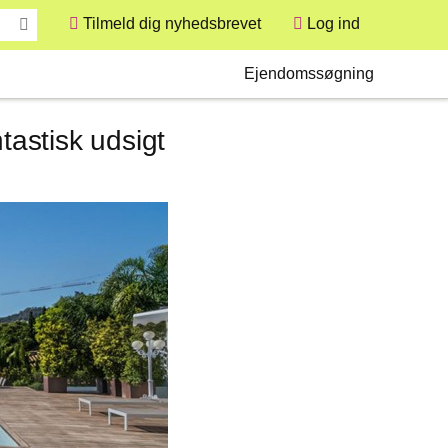
Tilmeld dig nyhedsbrevet
Log ind
User
Secondary
Ejendomssøgning
tastisk udsigt