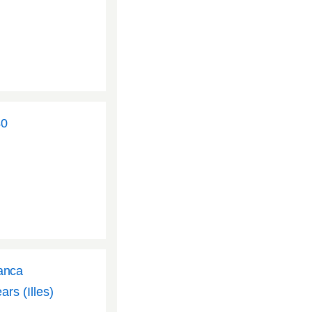
40
manca
rs (Illes)