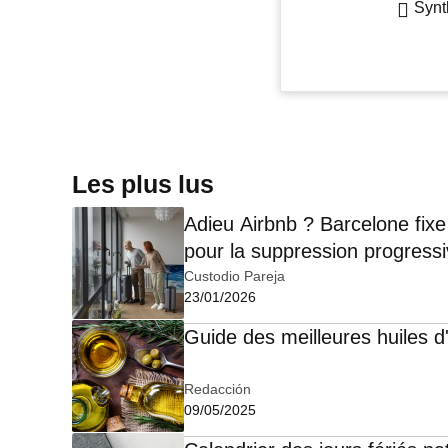
Synt
Les plus lus
Adieu Airbnb ? Barcelone fixe 
pour la suppression progress
touristiques
Custodio Pareja
23/01/2026
Guide des meilleures huiles d
Redacción
09/05/2025