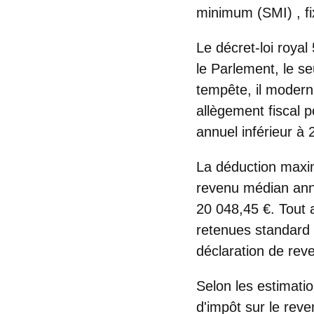
minimum (SMI)
, f
Le décret-loi roya
le Parlement, le se
tempête, il moderni
allègement fiscal 
annuel inférieur à 
La déduction maxim
revenu médian annu
20 048,45 €. Tout 
retenues standard s
déclaration de rev
Selon les estimati
d'impôt sur le rev