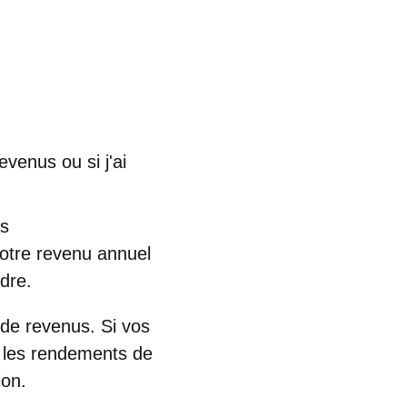
evenus ou si j'ai
as
votre revenu annuel
ndre.
de revenus. Si vos
u les rendements de
ion.