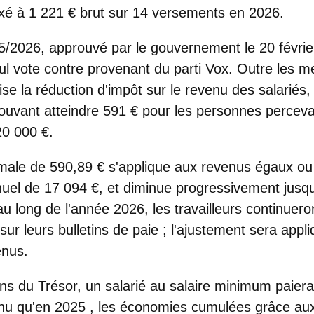
ixé à 1 221 € brut sur 14 versements en 2026.
l 5/2026, approuvé par le gouvernement le 20 févrie
ul vote contre provenant du parti Vox. Outre les me
se la réduction d'impôt sur le revenu des salariés,
pouvant atteindre
591 € pour les personnes percev
20 000 €.
ale de 590,89 € s'applique aux revenus égaux ou 
el de 17 094 €, et diminue progressivement jusqu'
au long de l'année 2026,
les travailleurs continuero
ur leurs bulletins de paie ;
l'ajustement sera appli
enus.
ons du Trésor,
un salarié au salaire minimum paier
enu qu'en 2025
, les économies cumulées grâce au