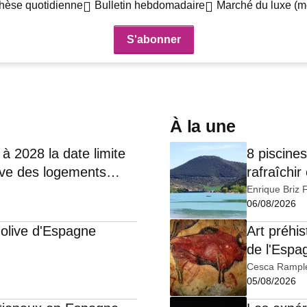
hèse quotidienne
Bulletin hebdomadaire
Marché du luxe (m
À la une
à 2028 la date limite
8 piscine
ive des logements
rafraîchir
Enrique Briz 
06/08/2026
'olive d'Espagne
Art préhi
de l'Espa
Cesca Rampl
05/08/2026