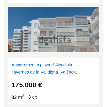
Appartement à plaza d´Alcudiola
Tavernes de la Valldigna, València
39.0975
-0.21895
175.000
€
2
82 m
3 ch.