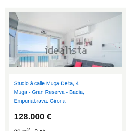
Studio à calle Muga-Delta, 4
Muga - Gran Reserva - Badia,
Empuriabrava, Girona
42.2387
3.12219
128.000
€
2