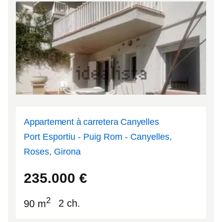
Appartement à carretera Canyelles
Port Esportiu - Puig Rom - Canyelles,
Roses, Girona
42.2479
3.18647
235.000
€
2
90 m
2 ch.