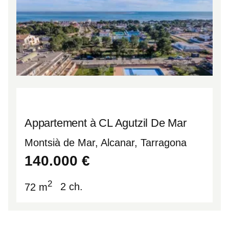
Appartement à CL Agutzil De Mar
Montsià de Mar, Alcanar, Tarragona
40.6029
0.5694
140.000
€
2
72 m
2 ch.