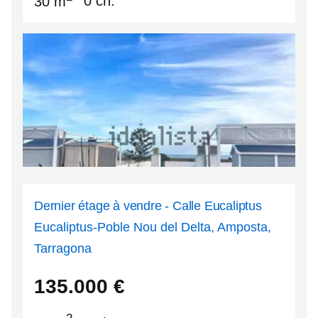
30 m
0 ch.
Dernier étage à vendre - Calle Eucaliptus
Eucaliptus-Poble Nou del Delta, Amposta,
Tarragona
40.6581
0.77952
135.000
€