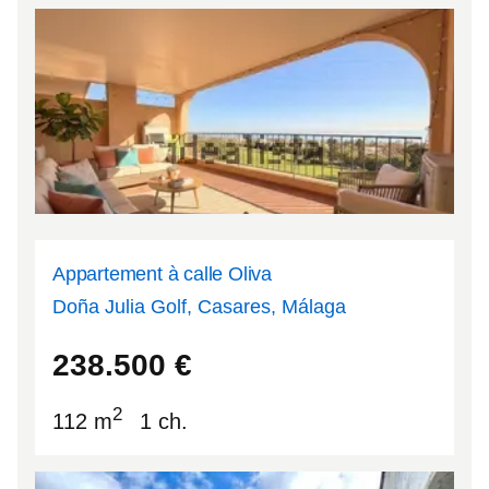
Appartement à calle Oliva
Doña Julia Golf, Casares, Málaga
36.3789
-5.22782
238.500
€
2
112 m
1 ch.