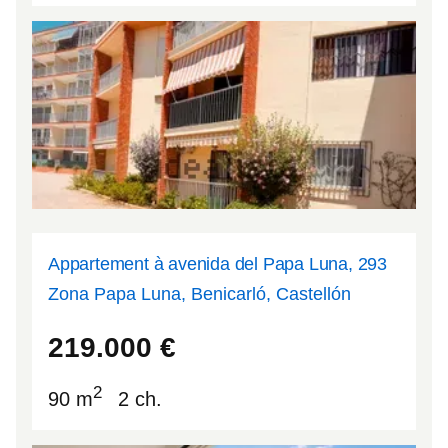
Appartement à avenida del Papa Luna, 293
Zona Papa Luna, Benicarló, Castellón
40.3979
0.415648
219.000
€
2
90 m
2 ch.