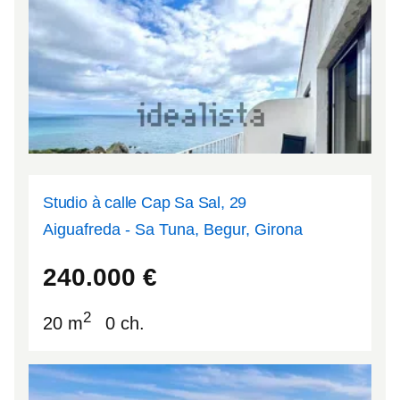
Studio à calle Cap Sa Sal, 29
Aiguafreda - Sa Tuna, Begur, Girona
41.9627
3.22302
240.000
€
2
20 m
0 ch.