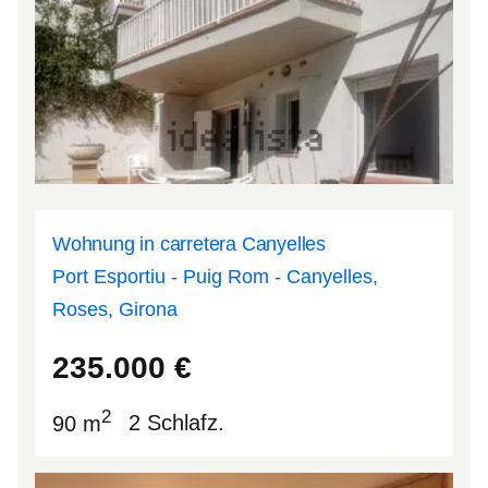
Wohnung in carretera Canyelles
Port Esportiu - Puig Rom - Canyelles,
Roses, Girona
42.2479
3.18647
235.000
€
2
90 m
2 Schlafz.