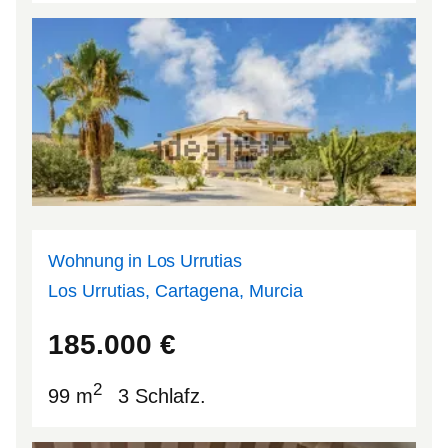
Wohnung in Los Urrutias
Los Urrutias, Cartagena, Murcia
37.6911
-0.847184
185.000
€
2
99 m
3 Schlafz.