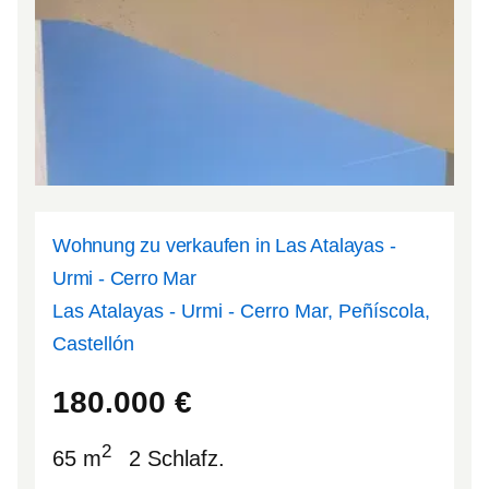
Wohnung zu verkaufen in Las Atalayas -
Urmi - Cerro Mar
Las Atalayas - Urmi - Cerro Mar, Peñíscola,
Castellón
40.3621
0.385037
180.000
€
2
65 m
2 Schlafz.