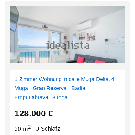
1-Zimmer-Wohnung in calle Muga-Delta, 4
Muga - Gran Reserva - Badia,
Empuriabrava, Girona
42.2387
3.12219
128.000
€
2
30 m
0 Schlafz.