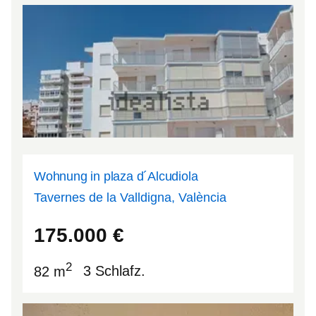
Wohnung in plaza d´Alcudiola
Tavernes de la Valldigna, València
39.0975
-0.21895
175.000
€
2
82 m
3 Schlafz.