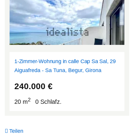
1-Zimmer-Wohnung in calle Cap Sa Sal, 29
Aiguafreda - Sa Tuna, Begur, Girona
41.9627
3.22302
240.000
€
2
20 m
0 Schlafz.
Teilen