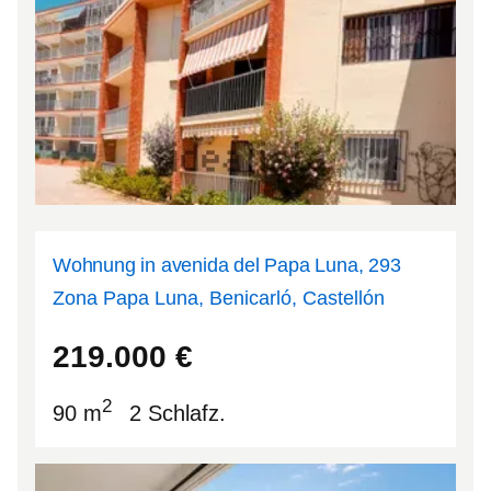
Wohnung in avenida del Papa Luna, 293
Zona Papa Luna, Benicarló, Castellón
40.3979
0.415648
219.000
€
2
90 m
2 Schlafz.