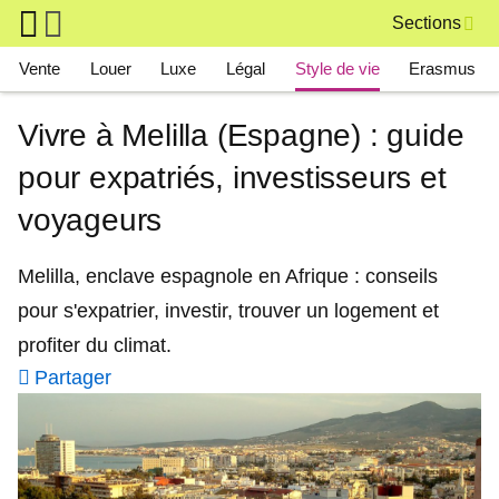
Skip to main content
Sections
Main navigation
Vente
Louer
Luxe
Légal
Style de vie
Erasmus
Vivre à Melilla (Espagne) : guide
pour expatriés, investisseurs et
voyageurs
Melilla, enclave espagnole en Afrique : conseils
pour s'expatrier, investir, trouver un logement et
profiter du climat.
Partager