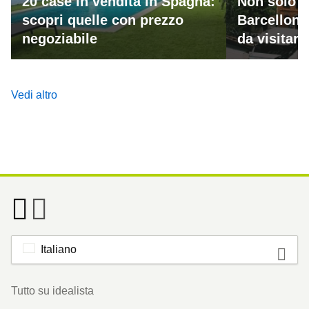
20 case in vendita in Spagna:
Non solo M
scopri quelle con prezzo
Barcellona
negoziabile
da visitar
Vedi altro
Italiano
Footer
Tutto su idealista