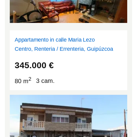
Appartamento in calle Maria Lezo
Centro, Renteria / Errenteria, Guipúzcoa
43.3097
-1.90051
345.000
€
2
80 m
3 cam.