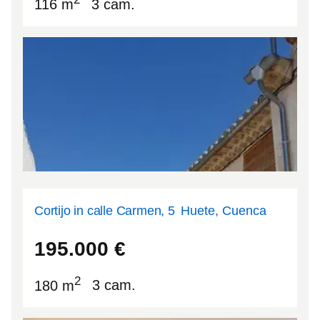
116 m
3 cam.
Cortijo in calle Carmen, 5
Huete, Cuenca
40.146
-2.49693
195.000
€
2
180 m
3 cam.