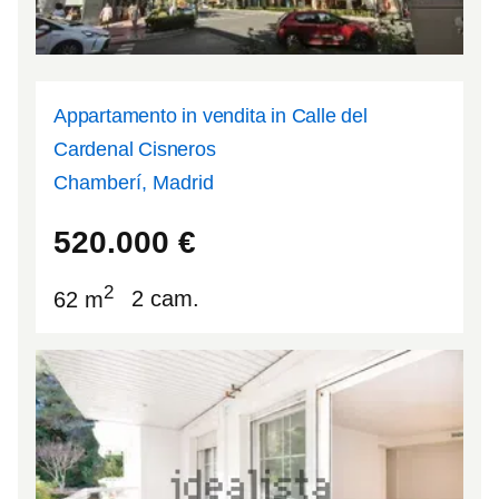
Appartamento in vendita in Calle del
Cardenal Cisneros
Chamberí, Madrid
40.4354
-3.70087
520.000
€
2
62 m
2 cam.