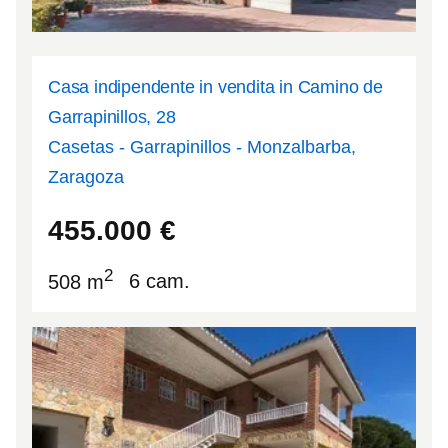
Casa indipendente in vendita in Camino de
Garrapinillos, 28
Casetas - Garrapinillos - Monzalbarba,
Zaragoza
41.7146
-1.03032
455.000
€
2
508 m
6 cam.