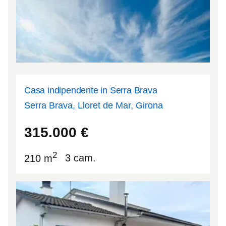
Casa indipendente in Serra Brava
Serra Brava, Lloret de Mar, Girona
41.7181
2.87265
315.000
€
2
210 m
3 cam.