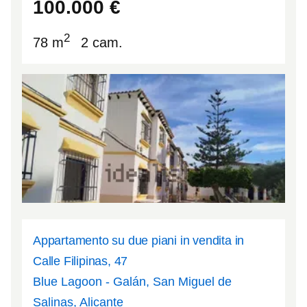
100.000
€
2
78 m
2 cam.
Appartamento su due piani in vendita in
Calle Filipinas, 47
Blue Lagoon - Galán, San Miguel de
Salinas, Alicante