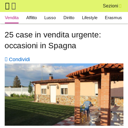
Skip to main content
Sezioni
Main navigation
Vendita
Affitto
Lusso
Diritto
Lifestyle
Erasmus
25 case in vendita urgente:
occasioni in Spagna
Condividi