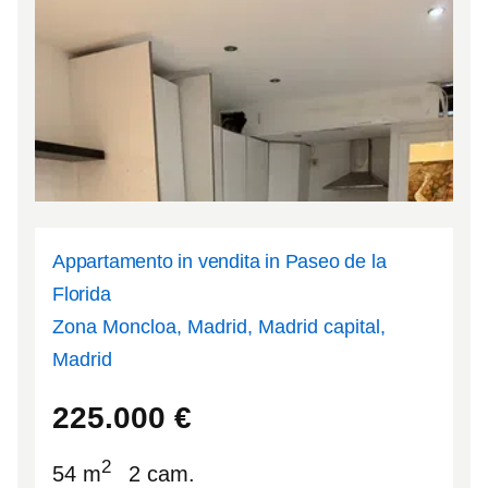
Appartamento in vendita in Paseo de la
Florida
Zona Moncloa, Madrid, Madrid capital,
Madrid
40.4251
-3.72293
225.000
€
2
54 m
2 cam.