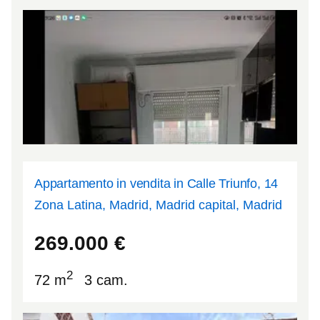
Appartamento in vendita in Calle Triunfo, 14
Zona Latina, Madrid, Madrid capital, Madrid
40.4081
-3.73365
269.000
€
2
72 m
3 cam.