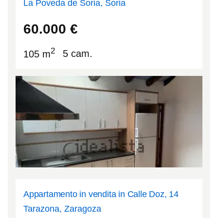
La Poveda de Soria, Soria
42.0131
-2.50418
60.000
€
2
105 m
5 cam.
Appartamento in vendita in Calle Doz, 14
Tarazona, Zaragoza