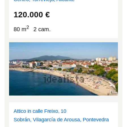
37.9792
-0.683898
120.000
€
2
80 m
2 cam.
Attico in calle Freixo, 10
Sobrán, Vilagarcía de Arousa, Pontevedra