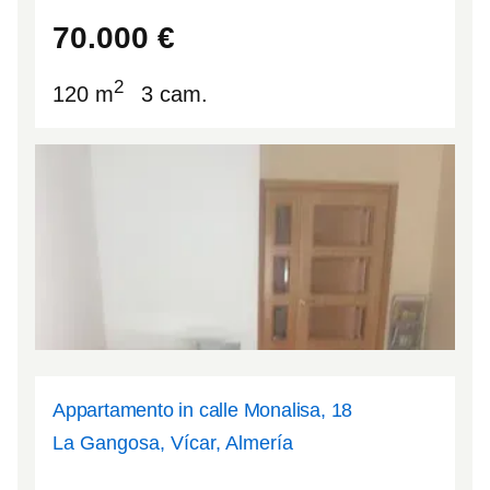
41.9056
-1.7273
70.000
€
2
120 m
3 cam.
Appartamento in calle Monalisa, 18
La Gangosa, Vícar, Almería
36.8048
-2.61455