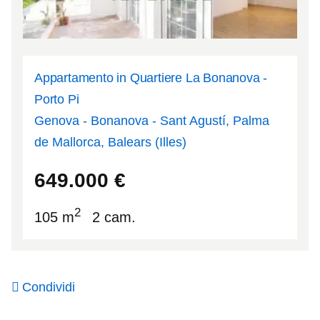
Appartamento in Quartiere La Bonanova -
Porto Pi
Genova - Bonanova - Sant Agustí, Palma
de Mallorca, Balears (Illes)
39.5591
2.60809
649.000
€
2
105 m
2 cam.
Condividi