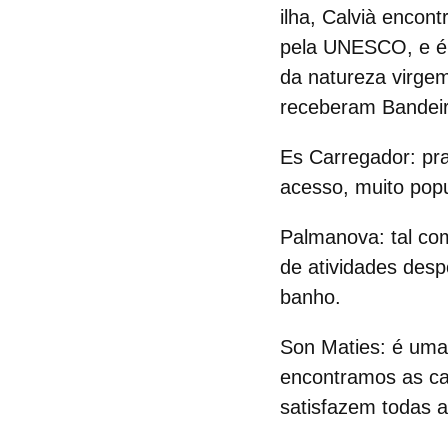
ilha, Calvià enco
pela UNESCO, e é 
da natureza virgem
receberam Bandeir
Es Carregador
: pr
acesso, muito popu
Palmanova
: tal c
de atividades desp
banho.
Son Maties
: é uma
encontramos as car
satisfazem todas 