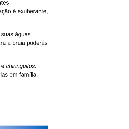
ntes
tação é exuberante,
s suas águas
ara a praia poderás
s e
chiringuitos
.
ias em família.