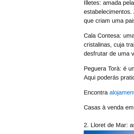
Illetes
: amada pela
estabelecimentos. 
que criam uma pai
Cala Contesa
: uma
cristalinas, cuja 
desfrutar de uma v
Peguera Torà
: é u
Aqui poderás prati
Encontra
alojamen
Casas à venda e
2. Lloret de Mar: 