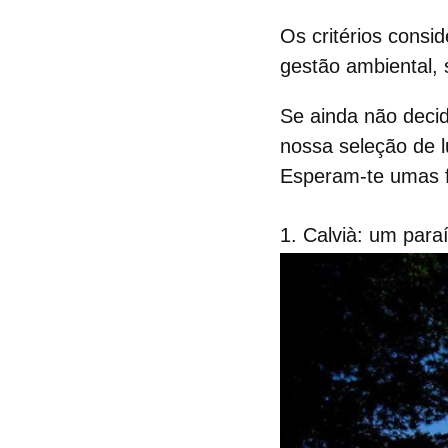
Os critérios consi
gestão ambiental, 
Se ainda não decid
nossa seleção de l
Esperam-te umas fé
1. Calvià: um par