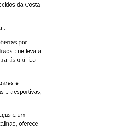
ecidos da Costa
l:
obertas por
trada que leva a
trarás o único
bares e
s e desportivas,
raças a um
alinas, oferece