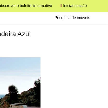
bscrever o boletim informativo
Iniciar sessão
User
Secondary
Pesquisa de imóveis
deira Azul