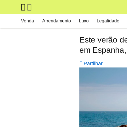
Skip to main content
Main navigation
Venda
Arrendamento
Luxo
Legalidade
Este verão d
em Espanha, I
Partilhar