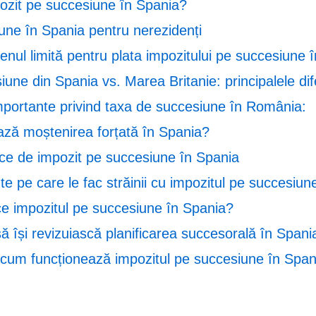
pozit pe succesiune în Spania?
une în Spania pentru nerezidenți
nul limită pentru plata impozitului pe succesiune 
une din Spania vs. Marea Britanie: principalele di
mportante privind taxa de succesiune în România:
ză moștenirea forțată în Spania?
ce de impozit pe succesiune în Spania
te pe care le fac străinii cu impozitul pe succesiun
e impozitul pe succesiune în Spania?
să își revizuiască planificarea succesorală în Spani
 cum funcționează impozitul pe succesiune în Span