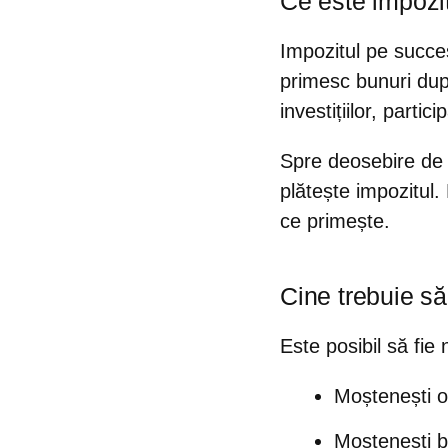
Ce este impozi
Impozitul pe succe
primesc bunuri după
investițiilor, partici
Spre deosebire de u
plătește impozitul.
ce primește.
Cine trebuie s
Este posibil să fie
Moștenești o
Moștenești b