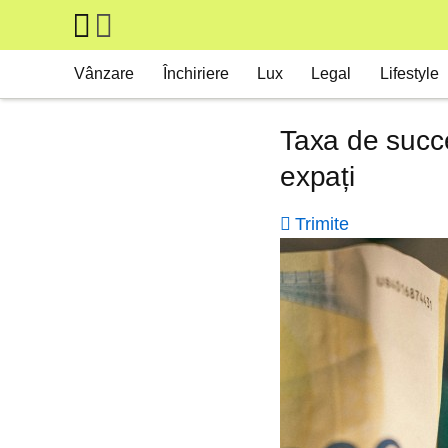
Skip to main content
Main navigation
Vânzare
Închiriere
Lux
Legal
Lifestyle
Taxa de succe
expați
Trimite