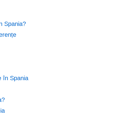
în Spania?
ferențe
e în Spania
a?
ia