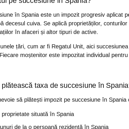
tul pe succesiune în Spania?
siune în Spania este un impozit progresiv aplicat 
 decesul cuiva. Se aplică proprietăților, conturilor
pațiilor în afaceri și altor tipuri de active.
nele țări, cum ar fi Regatul Unit, aici succesiune
Fiecare moștenitor este impozitat individual
pentru
ă plătească taxa de succesiune în Spani
 nevoie să plătești impozit pe succesiune în Spania
 proprietate situată în Spania
unuri de la o persoană rezidentă în Spania