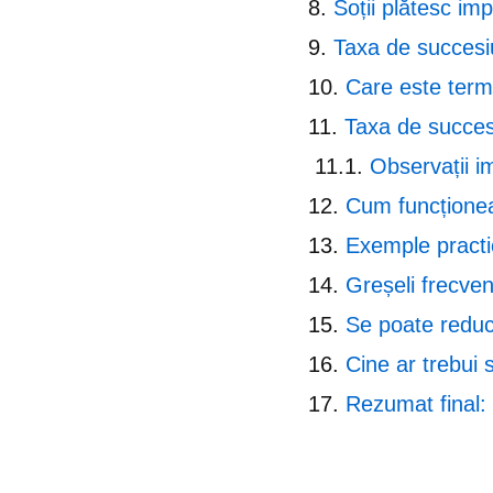
Soții plătesc im
Taxa de succesi
Care este terme
Taxa de succesi
Observații i
Cum funcționea
Exemple practi
Greșeli frecven
Se poate reduc
Cine ar trebui 
Rezumat final: