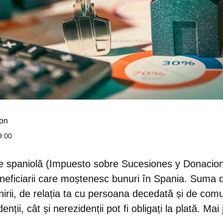
on
9:00
e spaniolă (Impuesto sobre Sucesiones y Donacion
eneficiarii care moștenesc bunuri în Spania.
Suma da
irii, de relația ta cu persoana decedată și de co
enții, cât și nerezidenții pot fi obligați la plată. Mai