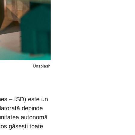
Unsplash
es – ISD) este un
torată depinde
munitatea autonomă
 jos găsești toate