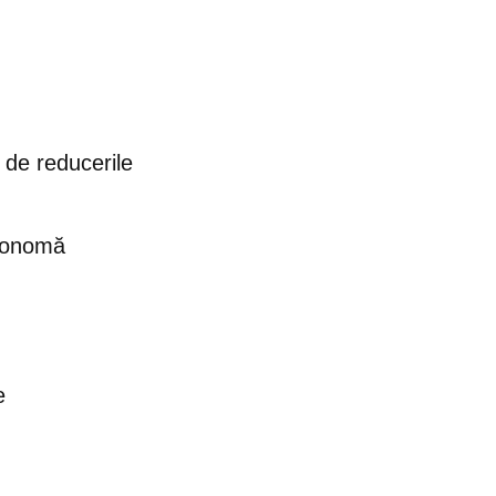
 de reducerile
utonomă
e