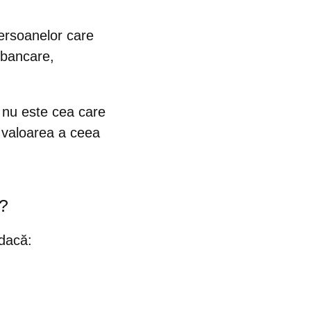
persoanelor care
 bancare,
a nu este cea care
 valoarea a ceea
a?
 dacă: