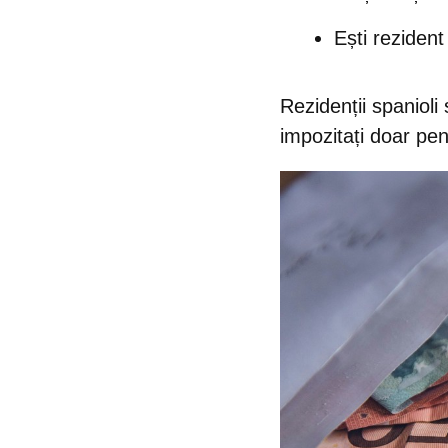
Ești rezident
Rezidenții spanioli
impozitați doar pent