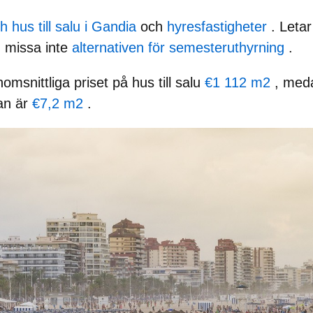
 hus till salu i Gandia
och
hyresfastigheter
. Letar
, missa inte
alternativen för semesteruthyrning
.
omsnittliga priset på hus till salu
€1 112 m2
, med
an är
€7,2 m2
.