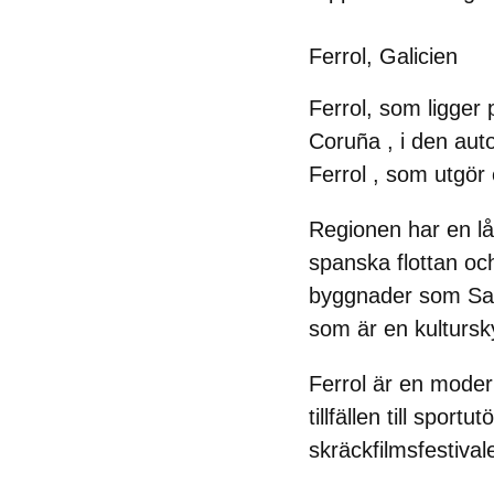
Ferrol, Galicien
Ferrol, som ligger 
Coruña
, i den aut
Ferrol
, som utgör e
Regionen har en lån
spanska flottan
oc
byggnader som
Sa
som är en kultursky
Ferrol är en moder
tillfällen till spo
skräckfilmsfestival