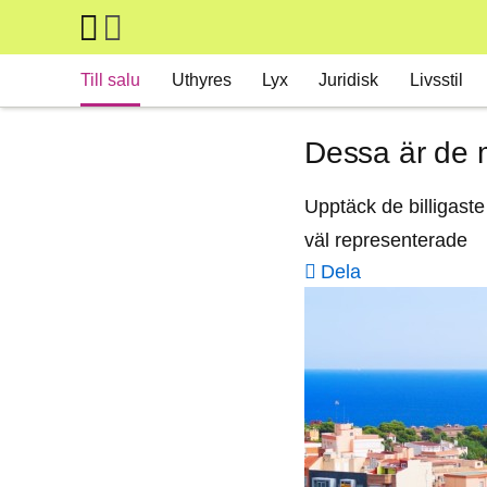
Skip to main content
Main navigation
Till salu
Uthyres
Lyx
Juridisk
Livsstil
Dessa är de m
Upptäck de billigast
väl representerade
Dela