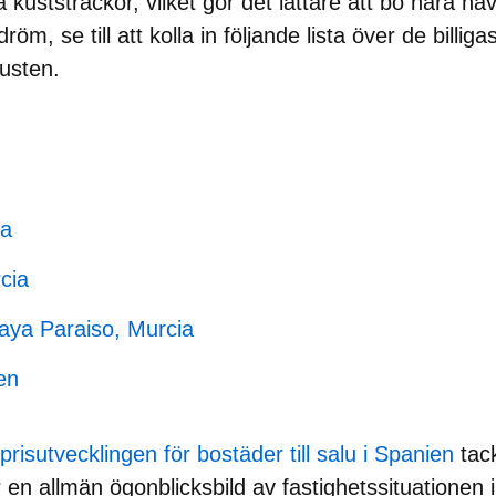
uststräckor, vilket gör det lättare att bo nära hav
röm, se till att kolla in följande lista över de
billig
usten.
ia
cia
aya Paraiso, Murcia
en
 prisutvecklingen för bostäder till salu i Spanien
tack
 en allmän ögonblicksbild av fastighetssituationen 