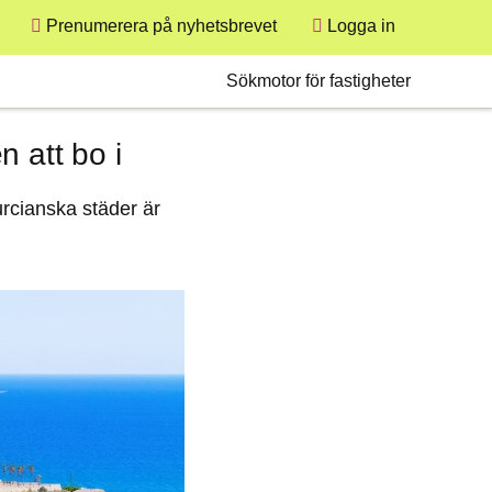
Prenumerera på nyhetsbrevet
Logga in
User
Secondary
Sökmotor för fastigheter
 att bo i
urcianska städer är