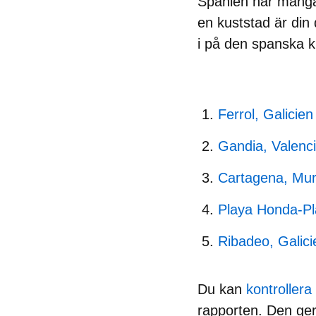
Spanien har många k
en kuststad är din d
i på den spanska k
Ferrol, Galicien
Gandia, Valenc
Cartagena, Mur
Playa Honda-Pl
Ribadeo, Galici
Du kan
kontrollera
rapporten. Den ger