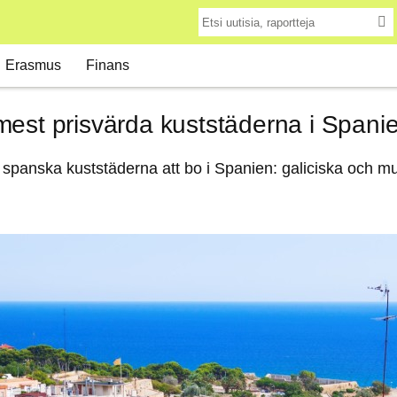
Erasmus
Finans
est prisvärda kuststäderna i Spanien
e spanska kuststäderna att bo i Spanien: galiciska och m