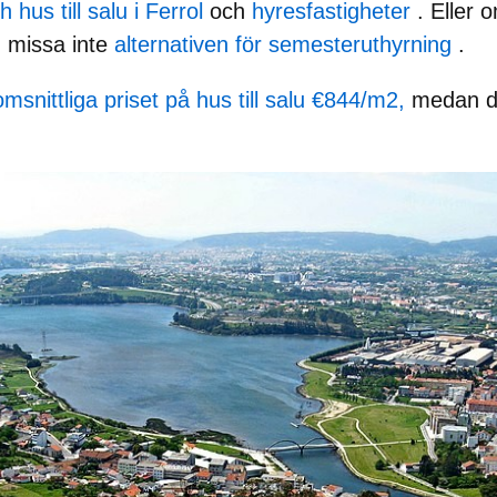
 hus till salu i Ferrol
och
hyresfastigheter
. Eller o
, missa inte
alternativen för semesteruthyrning
.
msnittliga priset på hus till salu €844/m2,
medan de