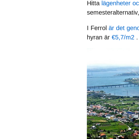
Hitta
lägenheter och
semesteralternativ
I Ferrol
är det geno
hyran är
€5,7/m2
.