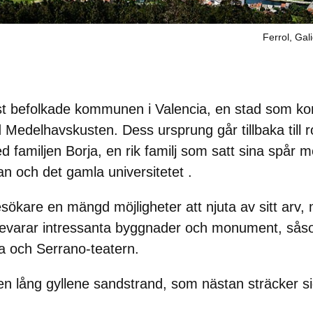
Ferrol, Gal
t befolkade kommunen i Valencia, en stad som kom
id Medelhavskusten. Dess ursprung går tillbaka till
 familjen Borja, en rik familj som satt sina spår 
an
och det
gamla universitetet
.
sökare en mängd möjligheter att njuta av sitt arv, 
evarar intressanta byggnader och monument, sås
a
och
Serrano-teatern
.
n lång gyllene sandstrand, som nästan sträcker s