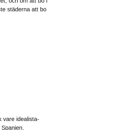
et, och om att bo i
aste städerna att bo
 vare idealista-
i Spanien.