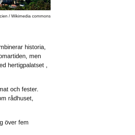
icien
Wikimedia commons
binerar historia,
 romartiden, men
med
hertigpalatset
,
mat och fester.
om rådhuset,
ig över fem