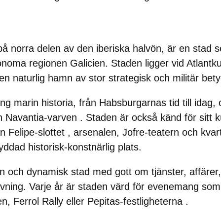
på norra delen av den iberiska halvön, är en stad s
onoma regionen Galicien. Staden ligger vid Atlantk
n naturlig hamn av stor strategisk och militär bety
g marin historia, från Habsburgarnas tid till idag,
h
Navantia-varven
. Staden är också känd för sitt k
n Felipe-slottet
, arsenalen,
Jofre-teatern
och
kvar
ddad historisk-konstnärlig plats.
n och dynamisk stad med gott om tjänster, affärer, 
rtutövning. Varje år är staden värd för evenemang s
en,
Ferrol Rally
eller
Pepitas-festligheterna
.