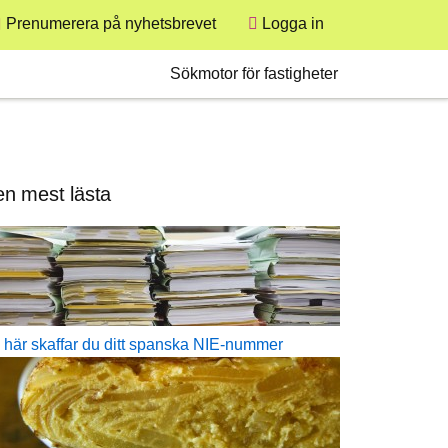
User
Prenumerera på nyhetsbrevet
Logga in
Secondary
Sökmotor för fastigheter
n mest lästa
 här skaffar du ditt spanska NIE-nummer