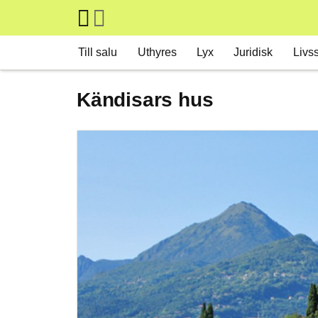
Skip to main content
Main navigation
Till salu
Uthyres
Lyx
Juridisk
Livss
Kändisars hus