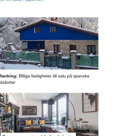
Ranking:
Billiga fastigheter till salu på spanska
skidorter