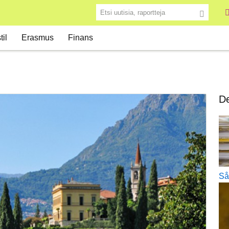
Etsi uutisia, raportteja
til
Erasmus
Finans
De
Så