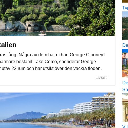
Ty
alien
De
öras lång. Några av dem har ni här: George Clooney I
, närmare bestämt Lake Como, spenderar George
 utav 22 rum och har utsikt över den vackra floden.
Livsstil
De
Sp
Vil