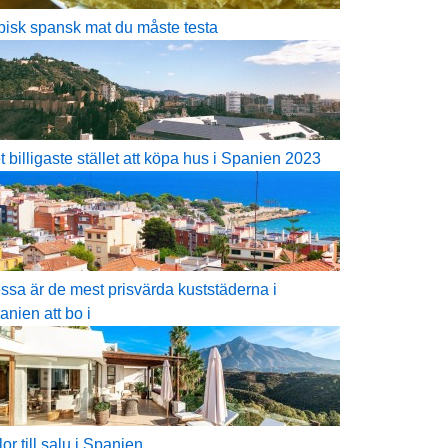
pisk spansk mat du måste testa
t billigaste stället att köpa hus i Spanien 2023
ssa är de mest prisvärda kuststäderna i
anien att bo i
lor till salu i Spanien