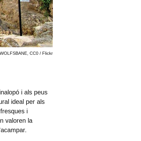
GO WOLFSBANE, CC0
Flickr
nalopó i als peus
ral ideal per als
fresques i
en valoren la
 d'acampar.