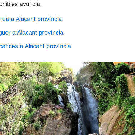
onibles avui dia.
da a Alacant província
guer a Alacant província
ances a Alacant província