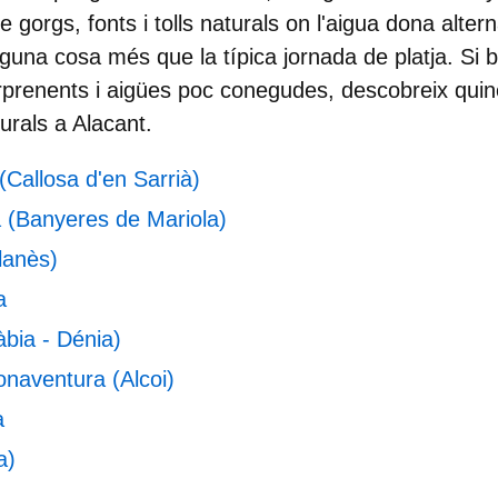
e gorgs, fonts i tolls naturals on l'aigua dona alter
guna cosa més que la típica jornada de platja. Si 
rprenents i aigües poc conegudes, descobreix quin
urals a Alacant.
 (Callosa d'en Sarrià)
a (Banyeres de Mariola)
lanès)
a
àbia - Dénia)
naventura (Alcoi)
a
a)