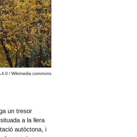
 4.0
Wikimedia commons
ga un tresor
ituada a la llera
tació autòctona, i