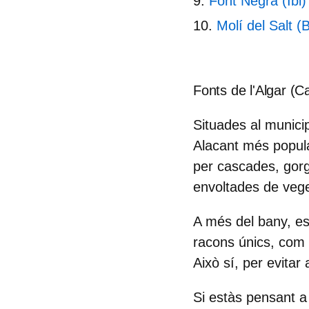
Font Negra (Ibi)
Molí del Salt (
Fonts de l'Algar (Ca
Situades al municip
Alacant
més popular
per cascades, gorgs
envoltades de vege
A més del bany, es
racons únics, com 
Això sí, per evita
Si estàs pensant a