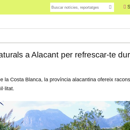
S
aturals a Alacant per refrescar-te du
 de la Costa Blanca, la província alacantina ofereix raco
·litat.