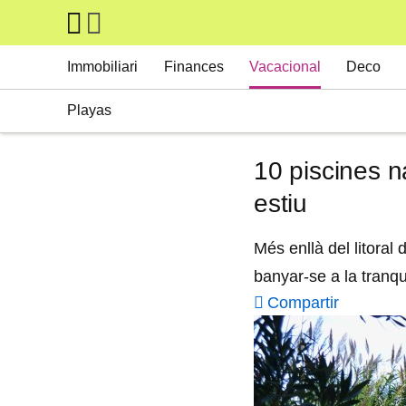
Skip to main content
Main navigation
Immobiliari
Finances
Vacacional
Deco
Playas
10 piscines n
estiu
Més enllà del litoral
banyar-se a la tranquil
Compartir