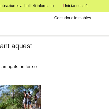
ubscriure's al butlletí informatiu
Iniciar sessió
User
Secondary
Cercador d'immobles
rant aquest
ns amagats on fer-se