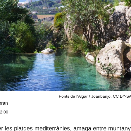
Fonts de l'Algar / Joanbanjo, CC BY-SA
rran
12:00
r les platges mediterrànies, amaga entre muntanye