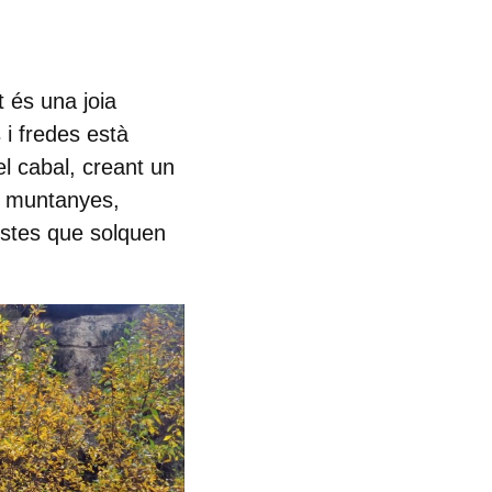
t és una joia
 i fredes està
l cabal, creant un
 i muntanyes,
istes que solquen