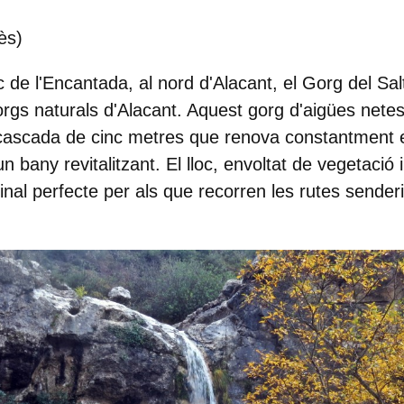
ès)
c de l'Encantada
, al nord d'Alacant, el Gorg del Sal
rgs naturals d'Alacant
. Aquest gorg d'aigües netes
cascada de cinc metres que renova constantment e
un bany revitalitzant. El lloc, envoltat de vegetació
inal perfecte per als que recorren les rutes sender