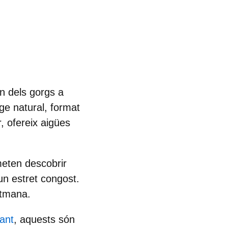
un dels
gorgs a
ge natural, format
r, ofereix aigües
meten descobrir
un estret congost.
etmana.
cant
, aquests són