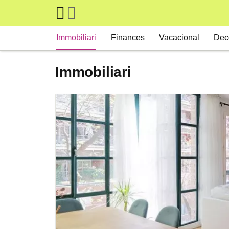
Skip to main content
Main navigation
Immobiliari
Finances
Vacacional
Dec
Immobiliari