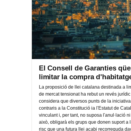
El Consell de Garanties qües
limitar la compra d'habitatg
La proposició de llei catalana destinada a l
de mercat tensionat ha rebut un revés jurídi
considera que diversos punts de la iniciati
contraris a la Constitució ia l'Estatut de Cat
vinculant i, per tant, no suposa l'anul·lació 
això, obligarà els grups que donen suport a l
risc que una futura llei acabi recorreguda da