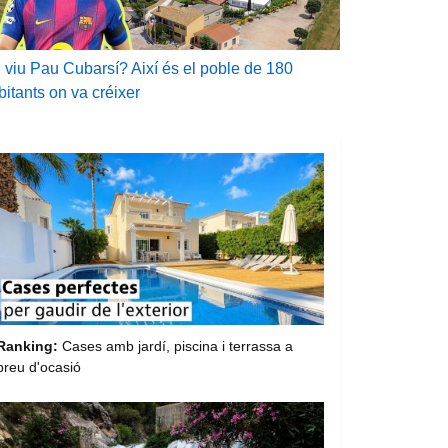
 viu Pau Cubarsí? Així és el poble de 180
bitants on va créixer
Ranking:
Cases amb jardí, piscina i terrassa a
preu d'ocasió