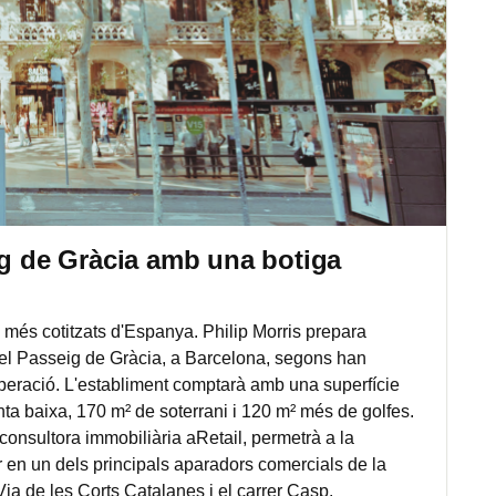
ig de Gràcia amb una botiga
més cotitzats d'Espanya. Philip Morris prepara
del Passeig de Gràcia, a Barcelona, segons han
'operació. L'establiment comptarà amb una superfície
anta baixa, 170 m² de soterrani i 120 m² més de golfes.
consultora immobiliària aRetail, permetrà a la
r en un dels principals aparadors comercials de la
 Via de les Corts Catalanes i el carrer Casp.