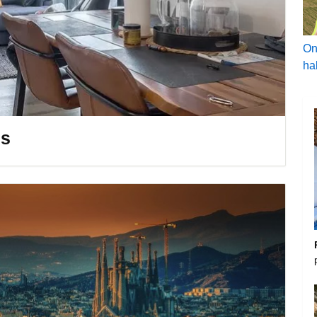
On
ha
us