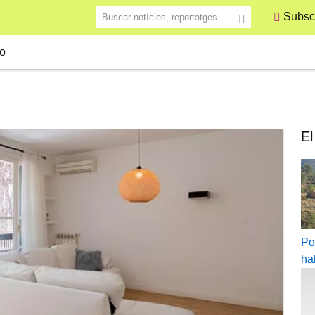
Buscar notícies, reportatges
Subscr
o
El
Po
ha