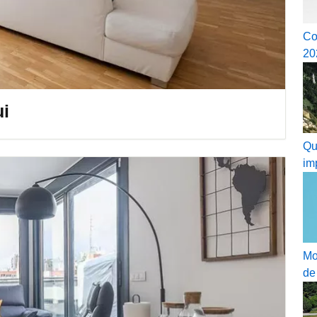
Co
20
ui
Qu
im
Mo
de