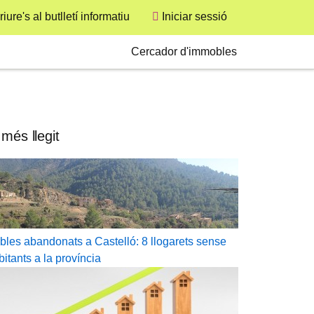
User
iure's al butlletí informatiu
Iniciar sessió
Secondary
Cercador d'immobles
 més llegit
bles abandonats a Castelló: 8 llogarets sense
bitants a la província