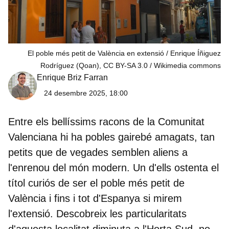
El poble més petit de València en extensió / Enrique Íñiguez
Rodríguez (Qoan), CC BY-SA 3.0
Wikimedia commons
Enrique Briz Farran
24 desembre 2025, 18:00
Entre els bellíssims racons de la Comunitat
Valenciana hi ha pobles gairebé amagats, tan
petits que de vegades semblen aliens a
l'enrenou del món modern. Un d'ells ostenta el
títol curiós de ser el
poble més petit de
València
i fins i tot d'Espanya si mirem
l'extensió.
Descobreix les particularitats
d'aquesta localitat diminuta a l'Horta Sud, no