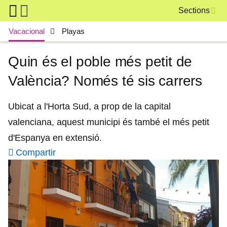
Skip to main content
Sections
Main navigation
Vacacional
Playas
Quin és el poble més petit de
València? Només té sis carrers
Ubicat a l'Horta Sud, a prop de la capital
valenciana, aquest municipi és també el més petit
d'Espanya en extensió.
Compartir