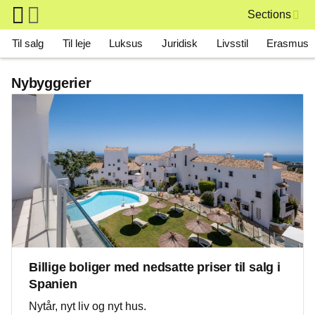
Skip to main content
Sections
Main navigation
Til salg
Til leje
Luksus
Juridisk
Livsstil
Erasmus
Nybyggerier
Billige boliger med nedsatte priser til salg i
Spanien
Nytår, nyt liv og nyt hus.