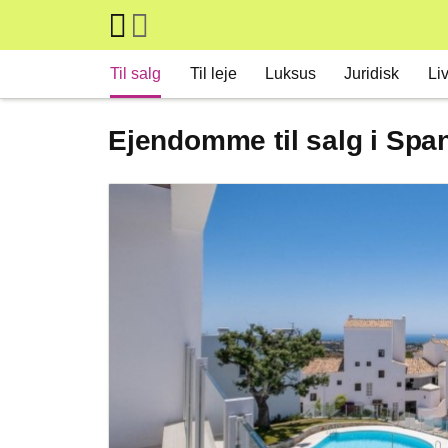
Skip to main content
Main navigation
Til salg
Til leje
Luksus
Juridisk
Liv
Ejendomme til salg i Spa