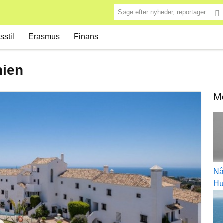
Søge efter nyheder, reportager
sstil
Erasmus
Finans
nien
Me
Nå
Hu