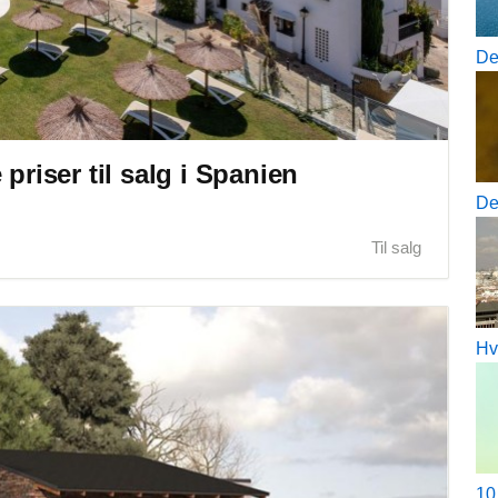
De
priser til salg i Spanien
De
Til salg
Hv
10