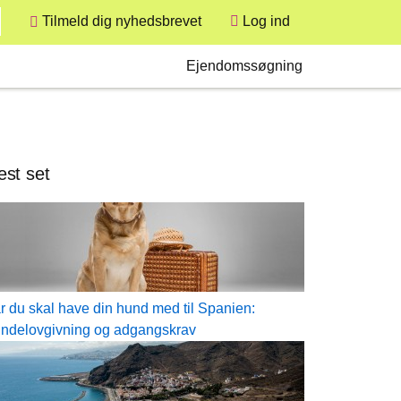
User
Tilmeld dig nyhedsbrevet
Log ind
Secondary
Ejendomssøgning
st set
r du skal have din hund med til Spanien:
ndelovgivning og adgangskrav