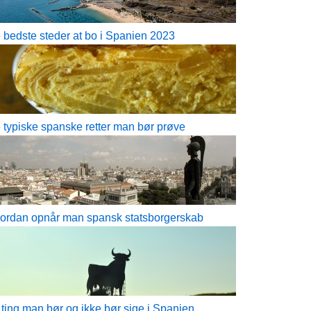
 bedste steder at bo i Spanien 2023
 typiske spanske retter man bør prøve
ordan opnår man spansk statsborgerskab
 ting man bør og ikke bør sige i Spanien