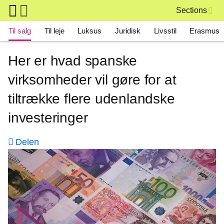
Skip to main content
Sections
Main navigation
Til salg
Til leje
Luksus
Juridisk
Livsstil
Erasmus
Her er hvad spanske
virksomheder vil gøre for at
tiltrække flere udenlandske
investeringer
Delen