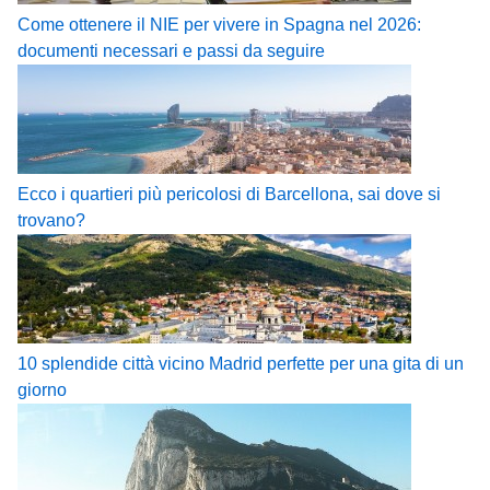
Come ottenere il NIE per vivere in Spagna nel 2026:
documenti necessari e passi da seguire
Ecco i quartieri più pericolosi di Barcellona, sai dove si
trovano?
10 splendide città vicino Madrid perfette per una gita di un
giorno