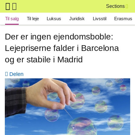
Skip to main content
Sections
Main navigation
Til salg
Til leje
Luksus
Juridisk
Livsstil
Erasmus
Der er ingen ejendomsboble:
Lejepriserne falder i Barcelona
og er stabile i Madrid
Delen