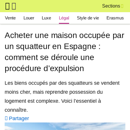
Skip to main content
Sections
Main navigation
Vente
Louer
Luxe
Légal
Style de vie
Erasmus
Acheter une maison occupée par
un squatteur en Espagne :
comment se déroule une
procédure d’expulsion
Les biens occupés par des squatteurs se vendent
moins cher, mais reprendre possession du
logement est complexe. Voici l’essentiel à
connaître.
Partager