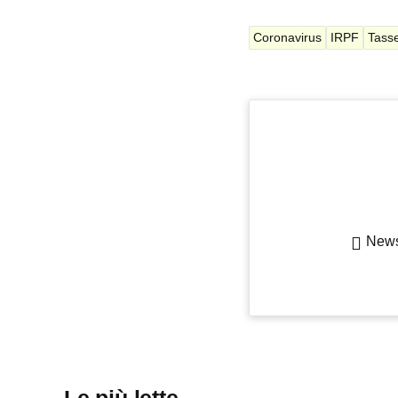
Coronavirus
IRPF
Tass
Newsl
Le più lette