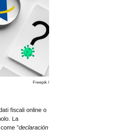
Freepik
ati fiscali online o
nolo. La
a come "
declaración