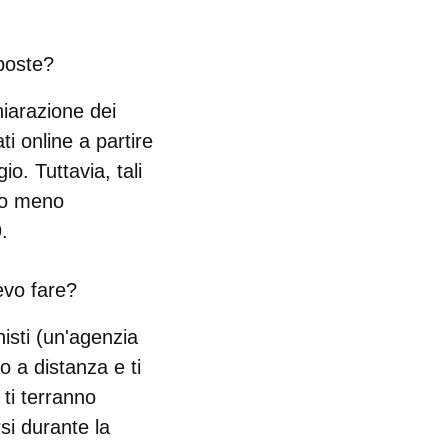
poste?
hiarazione dei
i online a partire
. Tuttavia, tali
o o meno
.
evo fare?
nisti (un'agenzia
o a distanza e ti
 ti terranno
si durante la