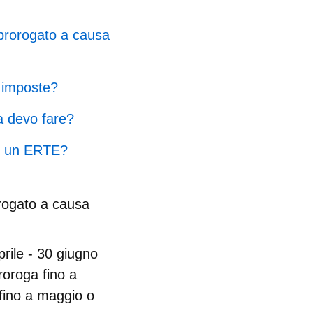
à prorogato a causa
e imposte?
a devo fare?
to un ERTE?
orogato a causa
rile - 30 giugno
roroga fino a
 fino a maggio o