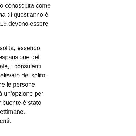
ito conosciuta come
a di quest'anno è
o 2019 devono essere
solita,
essendo
'espansione del
le, i consulenti
elevato del solito,
che le persone
rà un'opzione per
ribuente è stato
ettimane.
enti
.