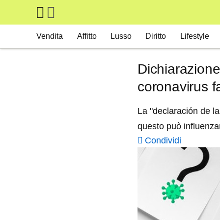
Skip to main content
Main navigation
Vendita
Affitto
Lusso
Diritto
Lifestyle
Dichiarazione
coronavirus f
La "declaración de la
questo può influenzare
Condividi