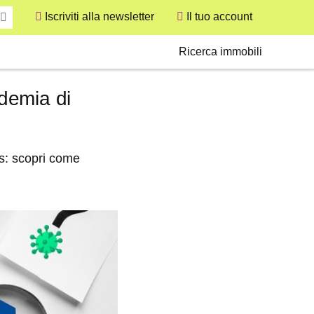
Iscriviti alla newsletter
Il tuo account
User
Secondary
Ricerca immobili
idemia di
us: scopri come