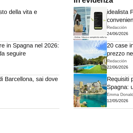
to della vita e
idealista
convenien
Redacción
24/06/2026
re in Spagna nel 2026:
20 case i
da seguire
prezzo ne
Redacción
22/06/2026
 di Barcellona, sai dove
Requisiti 
Spagna: u
Emma Donal
12/05/2026