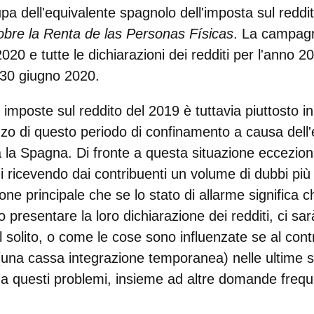
upa dell'equivalente spagnolo dell'imposta sul redd
bre la Renta de las Personas Físicas
. La campagn
e 2020 e tutte le dichiarazioni dei redditi per l'ann
l 30 giugno 2020.
mposte sul reddito del 2019 è tuttavia piuttosto in
ezzo di questo periodo di confinamento a causa dell
a la Spagna
. Di fronte a questa situazione ecceziona
di ricevendo dai contribuenti un volume di dubbi più 
ne principale che se lo stato di allarme significa 
 presentare la loro dichiarazione dei redditi, ci sa
l solito, o come le cose sono influenzate se al cont
na cassa integrazione temporanea) nelle ultime s
a questi problemi, insieme ad altre
domande frequ