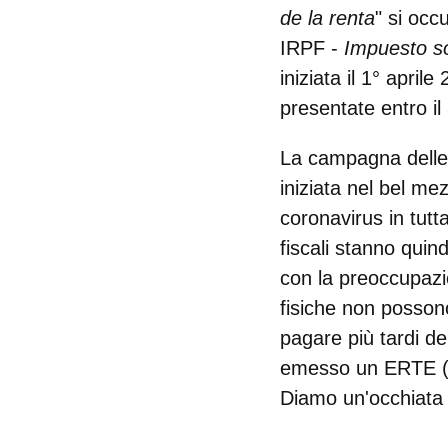
de la renta
" si occ
IRPF -
Impuesto so
iniziata il 1° april
presentate entro i
La campagna delle i
iniziata nel bel m
coronavirus in tutt
fiscali stanno quin
con la preoccupazio
fisiche non possono
pagare più tardi de
emesso un ERTE (u
Diamo un'occhiata 