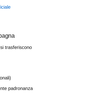
iciale
 Spagna
si trasferiscono
onali)
mente padronanza