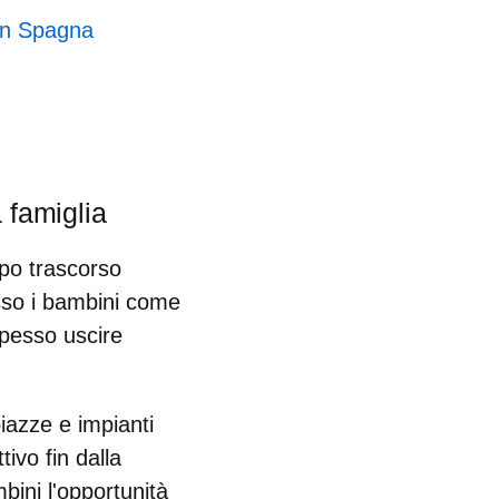
 in Spagna
 famiglia
po trascorso
sso i bambini come
spesso uscire
piazze e impianti
ivo fin dalla
bini l'opportunità