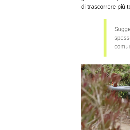
di trascorrere più 
Sugge
spesso
comun