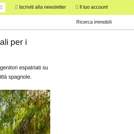
Iscriviti alla newsletter
Il tuo account
User
Secondary
Ricerca immobili
li per i
enitori espatriati su
città spagnole.