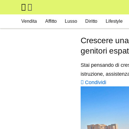
Skip to main content
Main navigation
Vendita
Affitto
Lusso
Diritto
Lifestyle
Crescere una 
genitori espatr
Stai pensando di cres
istruzione, assistenza
Condividi