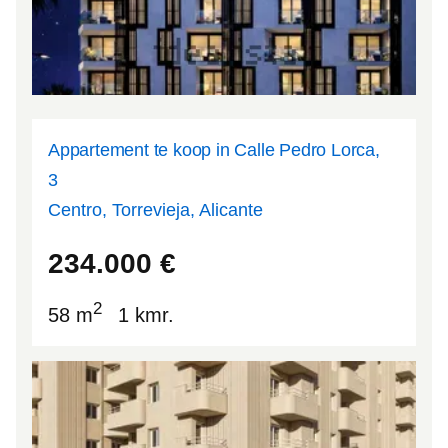
Appartement te koop in Calle Pedro Lorca,
3
Centro, Torrevieja, Alicante
37.9765
-0.680659
234.000
€
2
58 m
1 kmr.