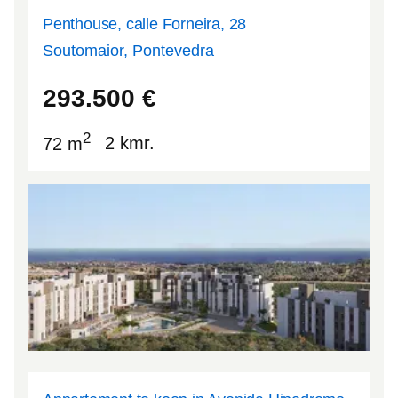
Penthouse, calle Forneira, 28
Soutomaior, Pontevedra
42.3421
-8.61261
293.500
€
2
72 m
2 kmr.