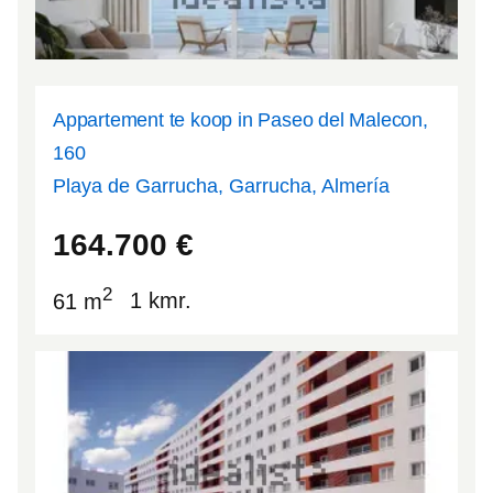
Appartement te koop in Paseo del Malecon,
160
Playa de Garrucha, Garrucha, Almería
37.1775
-1.82245
164.700
€
2
61 m
1 kmr.