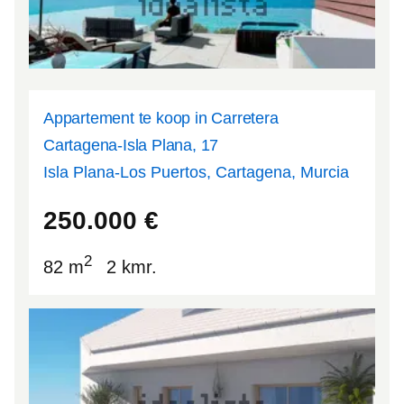
Appartement te koop in Carretera
Cartagena-Isla Plana, 17
Isla Plana-Los Puertos, Cartagena, Murcia
37.5752
-1.20474
250.000
€
2
82 m
2 kmr.