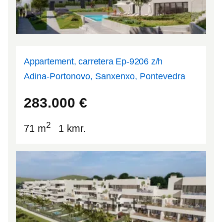
Appartement, carretera Ep-9206 z/h
Adina-Portonovo, Sanxenxo, Pontevedra
42.4116
-8.83131
283.000
€
2
71 m
1 kmr.