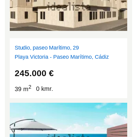
Studio, paseo Marítimo, 29
Playa Victoria - Paseo Marítimo, Cádiz
36.4969
-6.27225
245.000
€
2
39 m
0 kmr.