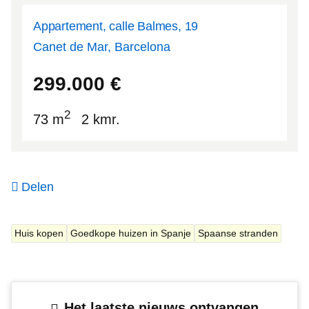
Appartement, calle Balmes, 19
Canet de Mar, Barcelona
41.5874
2.58317
299.000
€
2
73 m
2 kmr.
Delen
Huis kopen
Goedkope huizen in Spanje
Spaanse stranden
Het laatste nieuws ontvangen