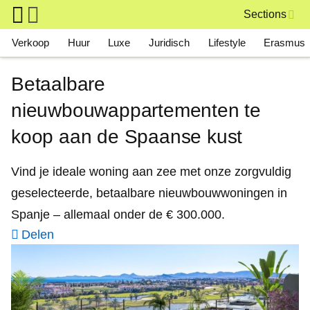
Skip to main content
Sections
Main navigation
Verkoop
Huur
Luxe
Juridisch
Lifestyle
Erasmus
Betaalbare
nieuwbouwappartementen te
koop aan de Spaanse kust
Vind je ideale woning aan zee met onze zorgvuldig
geselecteerde, betaalbare nieuwbouwwoningen in
Spanje – allemaal onder de € 300.000.
Delen