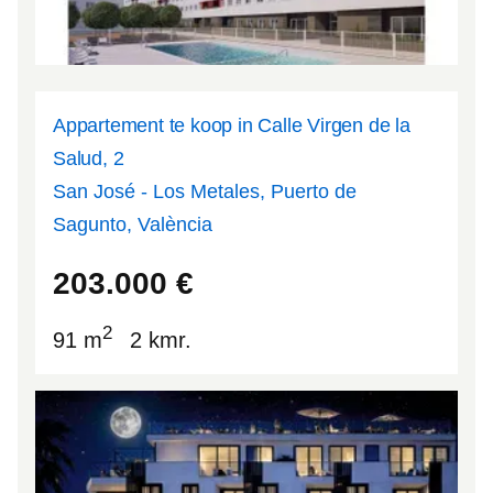
Appartement te koop in Calle Virgen de la
Salud, 2
San José - Los Metales, Puerto de
Sagunto, València
39.6676
-0.220643
203.000
€
2
91 m
2 kmr.