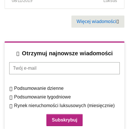
08/11/2019
Luksus
Pagination
Więcej wiadomości
Next
Otrzymuj najnowsze wiadomości
Twój e-mail
Podsumowanie dzienne
Podsumowanie tygodniowe
Rynek nieruchomości luksusowych (miesięcznie)