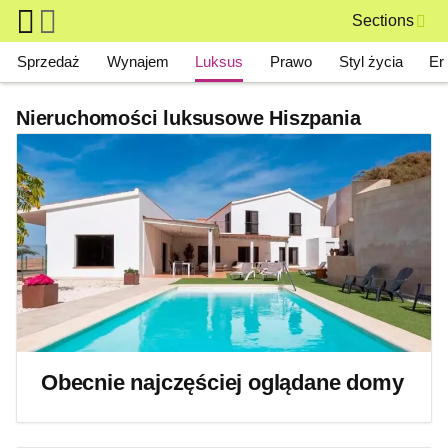
Skip to main content
Sections
Main navigation
Sprzedaż
Wynajem
Luksus
Prawo
Styl życia
Er
Nieruchomości luksusowe Hiszpania
Obecnie najczęściej oglądane domy