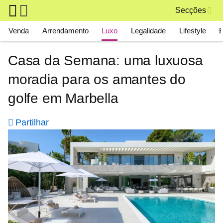
Skip to main content
Secções
Main navigation
Venda
Arrendamento
Luxo
Legalidade
Lifestyle
Casa da Semana: uma luxuosa
moradia para os amantes do
golfe em Marbella
Partilhar