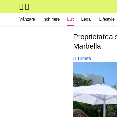
Skip to main content
Main navigation
Vânzare
Închiriere
Lux
Legal
Lifestyle
Proprietatea s
Marbella
Trimite