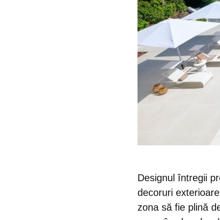
Designul întregii p
decoruri exterioar
zona să fie plină d