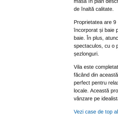
masa în plan desch
de înaltă calitate.
Proprietatea are
9
încorporat și baie p
baie. În plus, atun
spectaculos, cu o p
șezlonguri.
Vila este completat
făcând din această 
perfect pentru relax
locale. Această pr
vânzare pe idealis
Vezi case
de top a