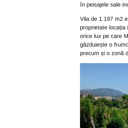
în peisajele sale in
Vila de 1.197 m2
e
proprietate locația 
orice lux pe care M
găzduiește o frumoa
precum și o zonă d