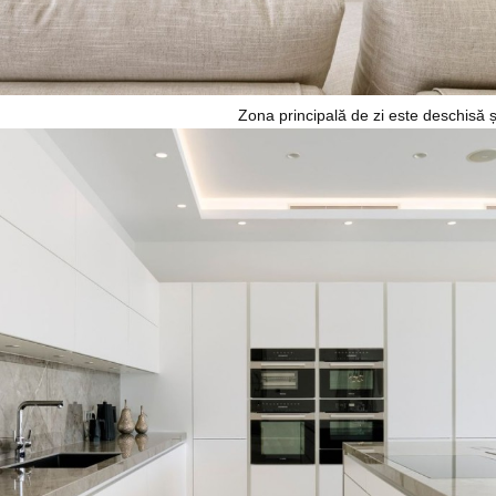
Zona principală de zi este deschisă ș