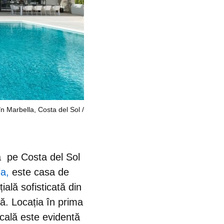
n Marbella, Costa del Sol
tă pe
Costa del Sol
ía,
este casa de
ală sofisticată din
ă. Locația în prima
picală este evidentă