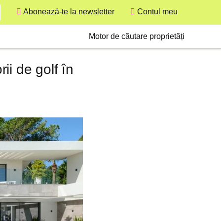
Abonează-te la newsletter
Contul meu
User
Secondary
Motor de căutare proprietăți
ii de golf în