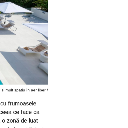
și mult spațiu în aer liber
t cu frumoasele
 ceea ce face ca
a o zonă de luat