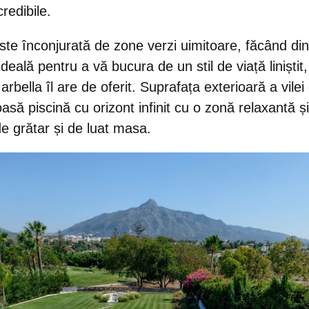
credibile.
ste înconjurată de zone verzi uimitoare, făcând di
ideală pentru a vă bucura de un stil de viață liniști
arbella îl are de oferit.
Suprafața exterioară
a vilei
să piscină cu orizont infinit cu o
zonă relaxantă
și
e grătar și de luat masa.