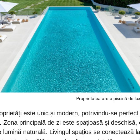
Proprietatea are o piscină de lux 
roprietăți este unic și modern, potrivindu-se perfec
e. Zona
principală de zi
este spațioasă și deschisă,
e lumină naturală. Livingul spațios se conectează l