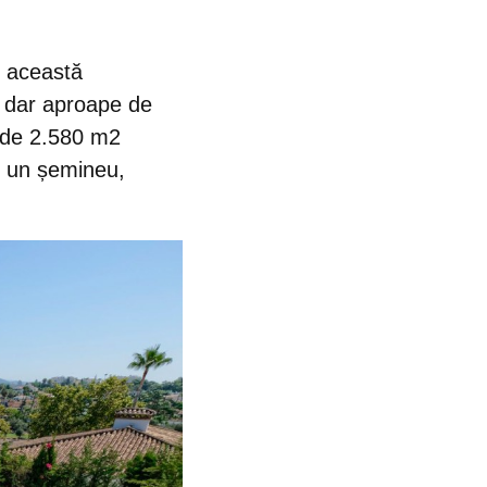
n această
t, dar aproape de
 de
2.580 m2
 un șemineu,