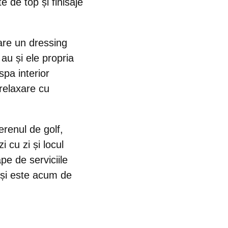
 de top și finisaje
are un dressing
 au și ele propria
spa interior
 relaxare cu
erenul de golf,
 cu zi și locul
ape de serviciile
 și este
acum de