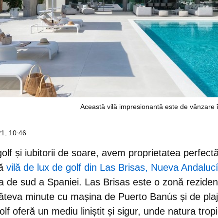
Această vilă impresionantă este de vânzare î
21, 10:46
 golf și iubitorii de soare, avem proprietatea perfec
tă
vilă de lux de golf din Las Brisas, Nueva Andaluc
a de sud a Spaniei. Las Brisas este o zonă rezidenți
câteva minute cu mașina de Puerto Banús și de plaj
golf oferă un mediu liniștit și sigur, unde natura tro