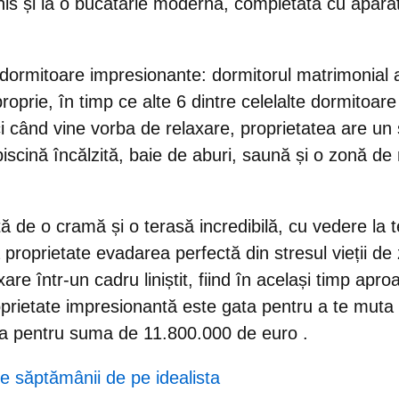
is și la o bucătărie modernă, completată cu aparate
 dormitoare
impresionante: dormitorul matrimonial 
roprie, în timp ce alte 6 dintre celelalte dormitoare
ci când vine vorba de relaxare, proprietatea are un 
iscină încălzită, baie de aburi, saună și o zonă de
ă de o cramă și o terasă incredibilă, cu vedere la t
proprietate evadarea perfectă din stresul vieții de zi
are într-un cadru liniștit, fiind în același timp apro
oprietate impresionantă este gata pentru a te muta
ta pentru suma de 11.800.000 de euro
.
le săptămânii de pe idealista