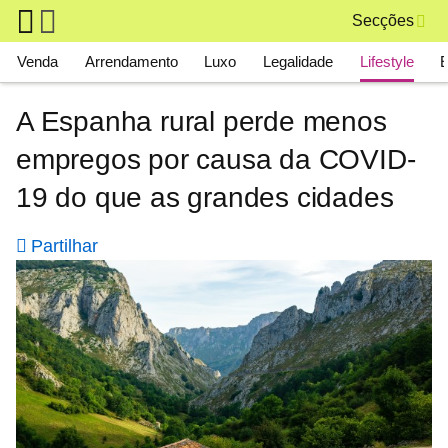
Skip to main content
Secções
Main navigation
Venda
Arrendamento
Luxo
Legalidade
Lifestyle
A Espanha rural perde menos
empregos por causa da COVID-
19 do que as grandes cidades
Partilhar