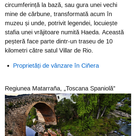
circumferință la bază, sau gura unei vechi
mine de cărbune, transformată acum în
muzeu și unde, potrivit legendei, locuiește
stafia unei vrăjitoare numită Haeda. Această
peșteră face parte dintr-un
traseu de 10
kilometri
către satul Villar de Rio.
Proprietăți de vânzare în Ciñera
Regiunea Matarraña, „Toscana Spaniolă”