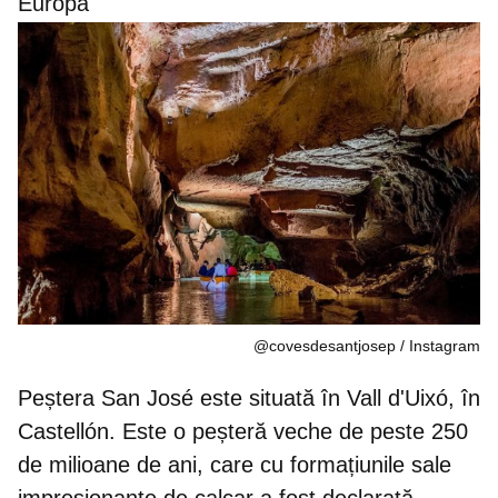
Europa
@covesdesantjosep / Instagram
Peștera San José
este situată în Vall d'Uixó, în
Castellón. Este o peșteră veche de peste 250
de milioane de ani, care cu formațiunile sale
impresionante de calcar a fost declarată