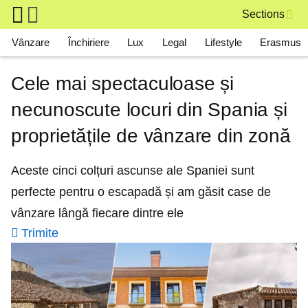
Skip to main content
Sections
Main navigation
Vânzare
Închiriere
Lux
Legal
Lifestyle
Erasmus
Cele mai spectaculoase și
necunoscute locuri din Spania și
proprietățile de vânzare din zonă
Aceste cinci colțuri ascunse ale Spaniei sunt
perfecte pentru o escapadă și am găsit case de
vânzare lângă fiecare dintre ele
Trimite