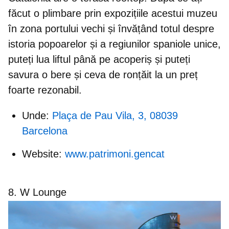
făcut o plimbare prin expozițiile acestui muzeu
în zona portului vechi și învățând totul despre
istoria popoarelor și a regiunilor spaniole unice,
puteți lua liftul până pe acoperiș și puteți
savura o bere și ceva de ronțăit la un preț
foarte rezonabil.
Unde:
Plaça de Pau Vila, 3, 08039
Barcelona
Website:
www.patrimoni.gencat
8. W Lounge