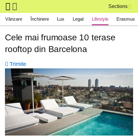
Skip to main content
Sections
Main navigation
Vânzare
Închiriere
Lux
Legal
Lifestyle
Erasmus
Cele mai frumoase 10 terase
rooftop din Barcelona
Trimite