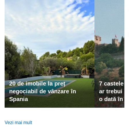
20 de imobile la preț
7 castele 
negociabil de vânzare în
ar trebui s
Spania
o dată în v
Vezi mai mult