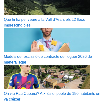
Què hi ha per veure a la Vall d'Aran: els 12 llocs
imprescindibles
Models de rescissió de contracte de lloguer 2026 de
manera legal
On viu Pau Cubarsí? Així és el poble de 180 habitants on
va créixer