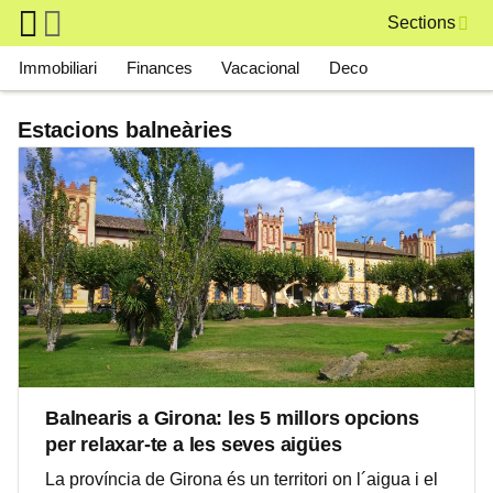
Skip to main content
Sections
Main navigation
Immobiliari
Finances
Vacacional
Deco
Estacions balneàries
Balnearis a Girona: les 5 millors opcions
per relaxar-te a les seves aigües
La província de Girona és un territori on l´aigua i el