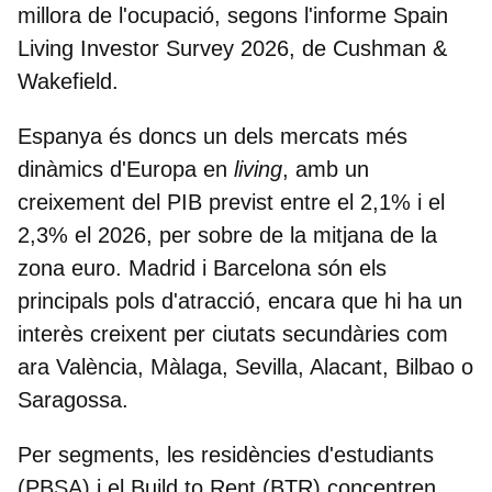
millora de l'ocupació, segons l'informe
Spain
Living Investor Survey 2026, de Cushman &
Wakefield
.
Espanya és doncs un dels mercats més
dinàmics d'Europa en
living
, amb un
creixement del PIB previst entre el 2,1% i el
2,3% el 2026, per sobre de la mitjana de la
zona euro.
Madrid i Barcelona són els
principals pols d'atracció
, encara que hi ha un
interès creixent per ciutats secundàries com
ara València, Màlaga, Sevilla, Alacant, Bilbao o
Saragossa.
Per segments, les
residències d'estudiants
(PBSA) i el Build to Rent (BTR)
concentren