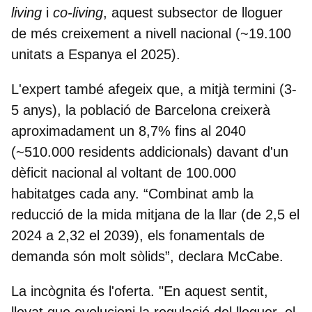
living
i
co-living
, aquest subsector de
lloguer
de més creixement a nivell nacional
(~19.100
unitats a Espanya el 2025).
L'expert també afegeix que, a mitjà termini (3-
5 anys), la
població de Barcelona creixerà
aproximadament un 8,7% fins al 2040
(~510.000 residents addicionals) davant d'un
dèficit nacional al voltant de 100.000
habitatges cada any. “Combinat amb la
reducció de la mida mitjana de la llar (de 2,5 el
2024 a 2,32 el 2039), els fonamentals de
demanda són molt sòlids”, declara McCabe.
La incògnita és l'oferta. "En aquest sentit,
llevat que evolucioni la regulació del lloguer, el