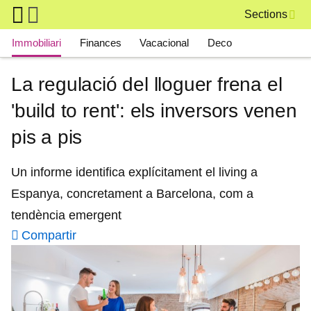
Skip to main content
Sections
Main navigation
Immobiliari
Finances
Vacacional
Deco
La regulació del lloguer frena el
'build to rent': els inversors venen
pis a pis
Un informe identifica explícitament el living a
Espanya, concretament a Barcelona, com a
tendència emergent
Compartir