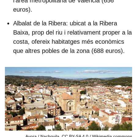
l'àrea metropolitana de València (656
euros).
Albalat de la Ribera
: ubicat a la Ribera
Baixa, prop del riu i relativament proper a la
costa, ofereix habitatges més econòmics
que altres pobles de la zona (688 euros).
Ayora / Nachovila, CC BY-SA 4.0
Wikimedia commons