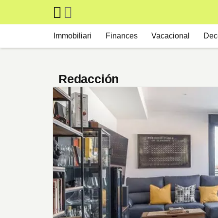
Skip to main content
Main navigation
Immobiliari
Finances
Vacacional
Dec
Redacción