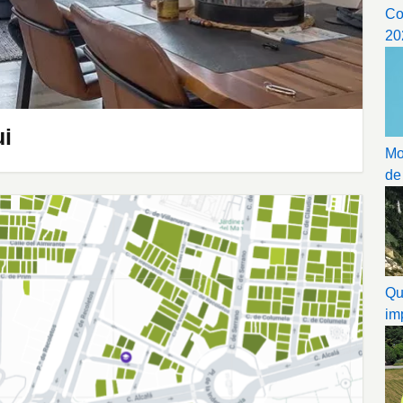
Co
20
ui
Mo
de
Qu
im