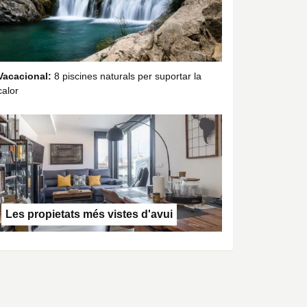
Vacacional:
8 piscines naturals per suportar la
calor
Les propietats més vistes d'avui