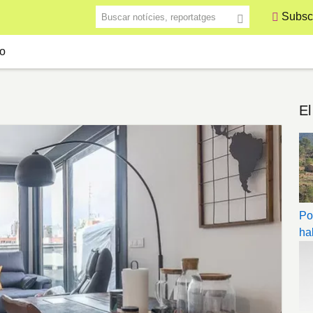
Buscar notícies, reportatges
Subscr
o
El
Po
ha