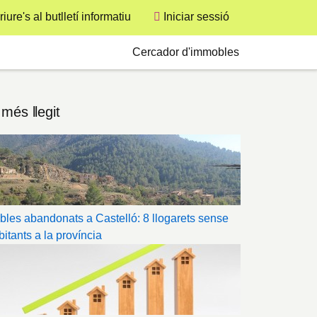
User
iure's al butlletí informatiu
Iniciar sessió
Secondary
Cercador d'immobles
 més llegit
bles abandonats a Castelló: 8 llogarets sense
bitants a la província