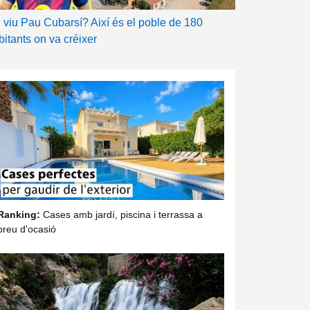
 viu Pau Cubarsí? Així és el poble de 180
bitants on va créixer
Ranking:
Cases amb jardí, piscina i terrassa a
preu d'ocasió