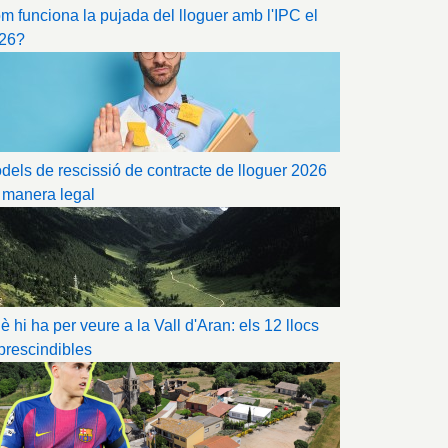
m funciona la pujada del lloguer amb l'IPC el
26?
dels de rescissió de contracte de lloguer 2026
 manera legal
è hi ha per veure a la Vall d'Aran: els 12 llocs
prescindibles