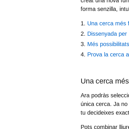
creat una nova fun
forma senzilla, intu
Una cerca més fl
Dissenyada per 
Més possibilita
Prova la cerca a 
Una cerca més 
Ara podràs selecc
única cerca. Ja no 
tu decideixes exa
Pots combinar lliu