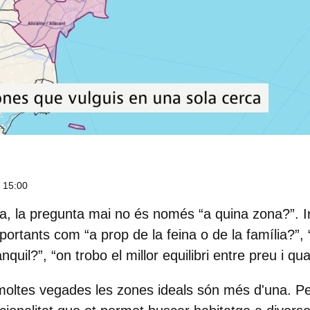
, 15:00
, la pregunta mai no és només “a quina zona?”. I
portants com “a prop de la feina o de la família?”,
uil?”, “on trobo el millor equilibri entre preu i qua
 moltes vegades
les zones ideals són més d'una
. Pe