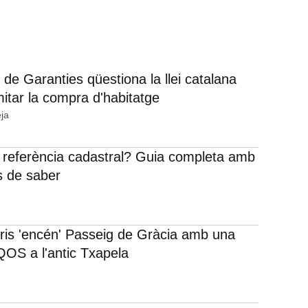
 de Garanties qüestiona la llei catalana
mitar la compra d'habitatge
ja
 referència cadastral? Guia completa amb
s de saber
rris 'encén' Passeig de Gràcia amb una
IQOS a l'antic Txapela