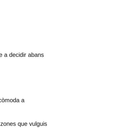
te a decidir abans
és còmoda
a
s zones que vulguis