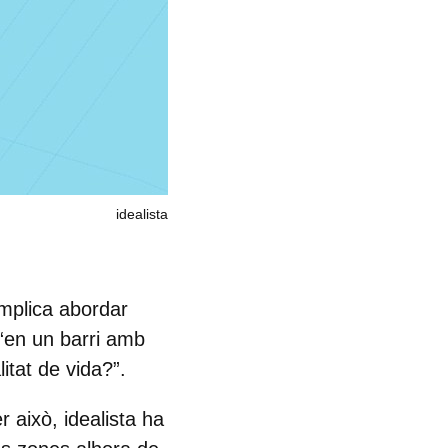
idealista
mplica abordar
 “en un barri amb
litat de vida?”.
r això, idealista ha