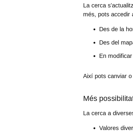
La cerca s'actualit
més, pots accedir a
Des de la
h
Des del
mapa
En modificar 
Així pots canviar 
Més possibilit
La
cerca a diverse
Valores
dive