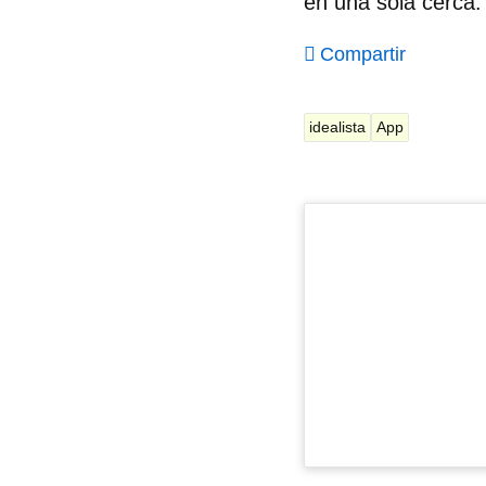
en una sola cerca.
Compartir
idealista
App