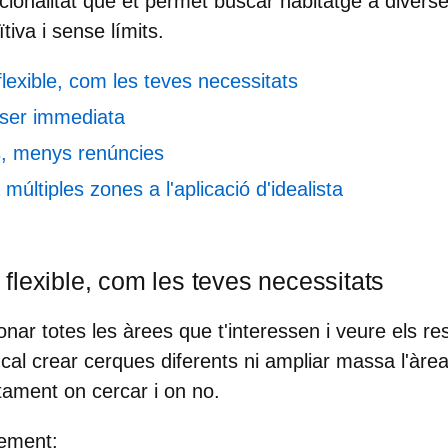
cionalitat que et permet buscar habitatge
a divers
ïtiva i sense límits.
exible, com les teves necessitats
ser immediata
ts, menys renúncies
múltiples zones a l'aplicació d'idealista
flexible, com les teves necessitats
ionar
totes les àrees que t'interessen
i veure els re
cal crear cerques diferents ni ampliar massa l'àrea
ctament
on cercar i on no
.
rement: