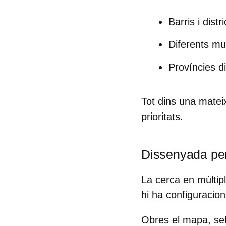
Barris i distr
Diferents mu
Províncies d
Tot dins una mateix
prioritats.
Dissenyada pe
La
cerca en múltip
hi ha configuracio
Obres el mapa, sele