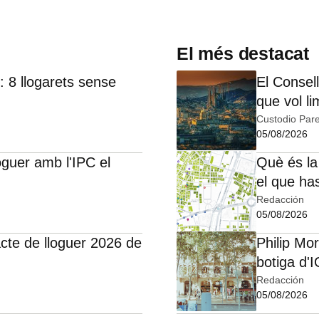
El més destacat
 8 llogarets sense
El Consell
que vol li
Custodio Pare
05/08/2026
oguer amb l'IPC el
Què és la
el que ha
Redacción
05/08/2026
cte de lloguer 2026 de
Philip Mo
botiga d'
Redacción
05/08/2026