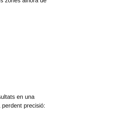
es zones alhora
de
sultats en una
 perdent precisió: