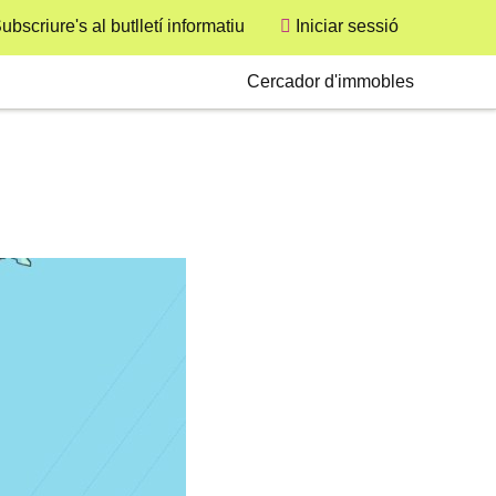
ubscriure's al butlletí informatiu
Iniciar sessió
User
Secondary
Cercador d'immobles