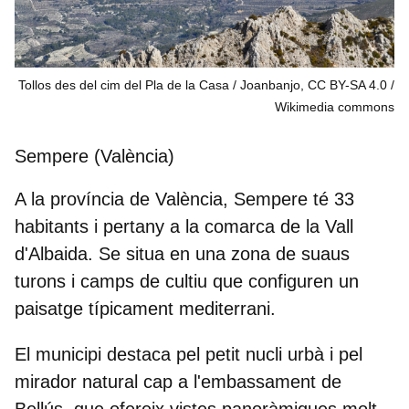
Tollos des del cim del Pla de la Casa / Joanbanjo, CC BY-SA 4.0
Wikimedia commons
Sempere (València)
A la província de València, Sempere té
33
habitants
i pertany a la comarca de la
Vall
d'Albaida
. Se situa en una zona de suaus
turons i camps de cultiu que configuren un
paisatge típicament mediterrani.
El municipi destaca pel petit nucli urbà i pel
mirador natural cap a l'
embassament de
Bellús
, que ofereix vistes panoràmiques molt