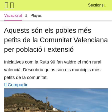
Skip to main content
Sections
Main navigation
Vacacional
Playas
Aquests són els pobles més
petits de la Comunitat Valenciana
per població i extensió
Iniciatives com la Ruta 99 fan valdre el món rural
valencià. Descobriu quins són els municipis més
petits de la comunitat.
Compartir