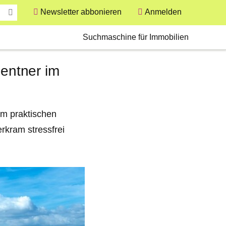
Newsletter abbonieren
Anmelden
User
Secondary
Suchmaschine für Immobilien
Rentner im
em praktischen
rkram stressfrei