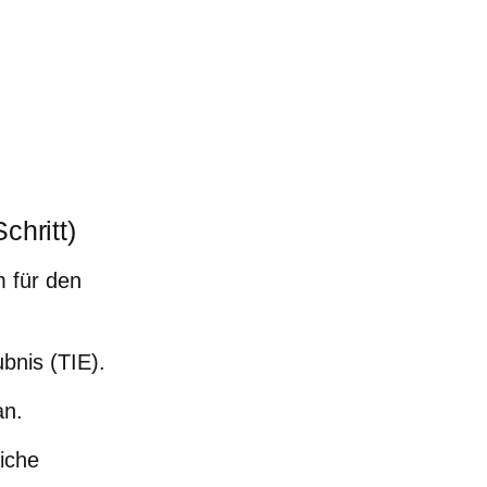
chritt)
 für den
bnis (TIE).
an.
iche