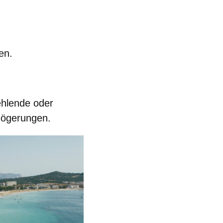
en.
ehlende oder
zögerungen.